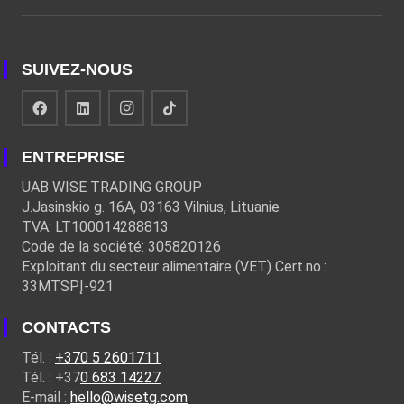
SUIVEZ-NOUS
ENTREPRISE
UAB WISE TRADING GROUP
J.Jasinskio g. 16A, 03163 Vilnius, Lituanie
TVA: LT100014288813
Code de la société: 305820126
Exploitant du secteur alimentaire (VET) Cert.no.:
33MTSPĮ-921
CONTACTS
Tél. :
+370 5 2601711
Tél. : +37
0 683 14227
E-mail :
hello@wisetg.com