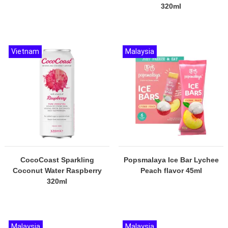
320ml
Vietnam
Malaysia
CocoCoast Sparkling
Popsmalaya Ice Bar Lychee
Coconut Water Raspberry
Peach flavor 45ml
320ml
Malaysia
Malaysia