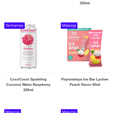
320ml
Vietnamas
Malaizija
CocoCoast Sparkling
Popsmalaya Ice Bar Lychee
Coconut Water Raspberry
Peach flavor 45ml
320ml
Malaizija
Malaizija