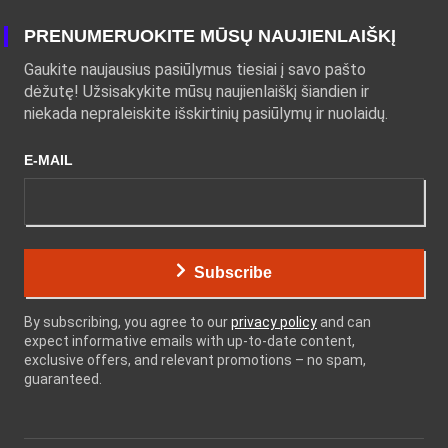
PRENUMERUOKITE MŪSŲ NAUJIENLAIŠKĮ
Gaukite naujausius pasiūlymus tiesiai į savo pašto
dėžutę! Užsisakykite mūsų naujienlaiškį šiandien ir
niekada nepraleiskite išskirtinių pasiūlymų ir nuolaidų.
E-MAIL
Subscribe
By subscribing, you agree to our
privacy policy
and can
expect informative emails with up-to-date content,
exclusive offers, and relevant promotions – no spam,
guaranteed.