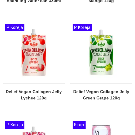
Sparkling Water can 330ml
Mango 120g
P. Korėja
P. Korėja
Delief Vegan Collagen Jelly
Delief Vegan Collagen Jelly
Lychee 120g
Green Grape 120g
P. Korėja
Kinija