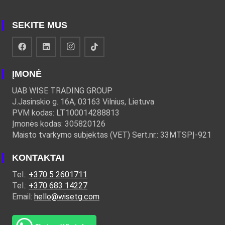
SEKITE MUS
ĮMONĖ
UAB WISE TRADING GROUP
J.Jasinskio g. 16A, 03163 Vilnius, Lietuva
PVM kodas: LT100014288813
Įmonės kodas: 305820126
Maisto tvarkymo subjektas (VET) Sert.nr.: 33MTSPĮ-921
KONTAKTAI
Tel.:
+370 5 2601711
Tel.:
+370 683 14227
Email:
hello@wisetg.com