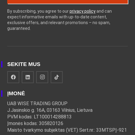
By subscribing, you agree to our
privacy policy
and can
expect informative emails with up-to-date content,
exclusive offers, and relevant promotions – no spam,
guaranteed.
SEKITE MUS
ĮMONĖ
UAB WISE TRADING GROUP
J.Jasinskio g. 16A, 03163 Vilnius, Lietuva
PVM kodas: LT100014288813
Įmonės kodas: 305820126
Maisto tvarkymo subjektas (VET) Sert.nr.: 33MTSPĮ-921