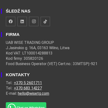
ŚLEDŹ NAS
FIRMA
UAB WISE TRADING GROUP
J.Jasinskio g. 16A, 03163 Wilno, Litwa
Kod VAT: LT100014288813
Kod firmy: 305820126
Food Business Operator (VET) Cert.no.: 33MTSPĮ-921
KONTAKTY
Tel.:
+370 5 2601711
Tel.:
+370 683 14227
E-mail:
hello@wisetg.com