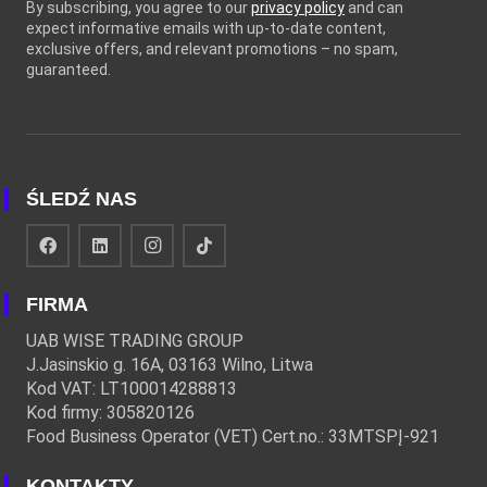
By subscribing, you agree to our
privacy policy
and can
expect informative emails with up-to-date content,
exclusive offers, and relevant promotions – no spam,
guaranteed.
ŚLEDŹ NAS
FIRMA
UAB WISE TRADING GROUP
J.Jasinskio g. 16A, 03163 Wilno, Litwa
Kod VAT: LT100014288813
Kod firmy: 305820126
Food Business Operator (VET) Cert.no.: 33MTSPĮ-921
KONTAKTY