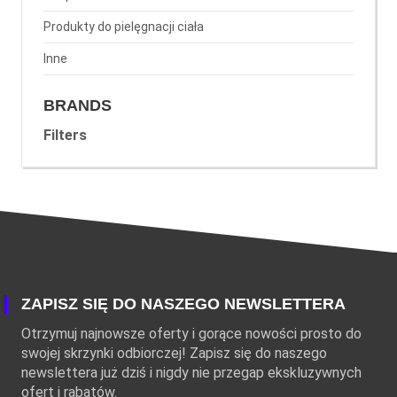
Produkty do pielęgnacji ciała
Inne
BRANDS
Filters
ZAPISZ SIĘ DO NASZEGO NEWSLETTERA
Otrzymuj najnowsze oferty i gorące nowości prosto do
swojej skrzynki odbiorczej! Zapisz się do naszego
newslettera już dziś i nigdy nie przegap ekskluzywnych
ofert i rabatów.