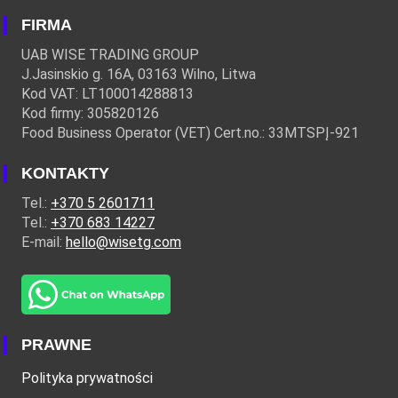
FIRMA
UAB WISE TRADING GROUP
J.Jasinskio g. 16A, 03163 Wilno, Litwa
Kod VAT: LT100014288813
Kod firmy: 305820126
Food Business Operator (VET) Cert.no.: 33MTSPĮ-921
KONTAKTY
Tel.:
+370 5 2601711
Tel.:
+370 683 14227
E-mail:
hello@wisetg.com
PRAWNE
Polityka prywatności