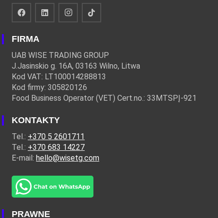
FIRMA
UAB WISE TRADING GROUP
J.Jasinskio g. 16A, 03163 Wilno, Litwa
Kod VAT: LT100014288813
Kod firmy: 305820126
Food Business Operator (VET) Cert.no.: 33MTSPĮ-921
KONTAKTY
Tel.:
+370 5 2601711
Tel.:
+370 683 14227
E-mail:
hello@wisetg.com
PRAWNE