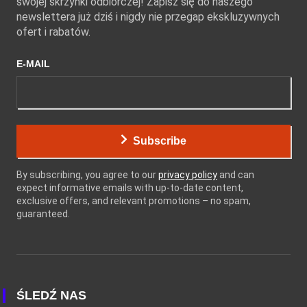
swojej skrzynki odbiorczej! Zapisz się do naszego
newslettera już dziś i nigdy nie przegap ekskluzywnych
ofert i rabatów.
E-MAIL
Subscribe
By subscribing, you agree to our
privacy policy
and can
expect informative emails with up-to-date content,
exclusive offers, and relevant promotions – no spam,
guaranteed.
ŚLEDŹ NAS