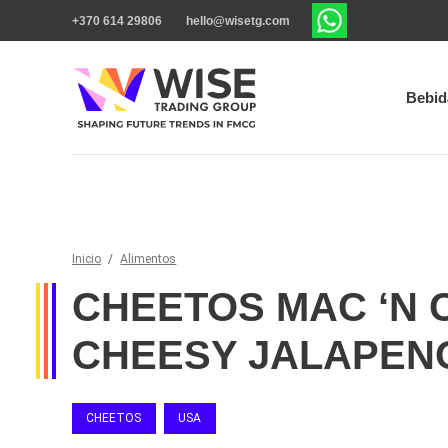
+370 614 29806
hello@wisetg.com
Bebid
Inicio
/
Alimentos
CHEETOS MAC ‘N 
CHEESY JALAPEN
CHEETOS
USA