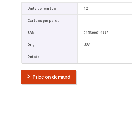
Units per carton
12
Cartons per pallet
EAN
015300014992
Origin
USA
Details
Price on demand