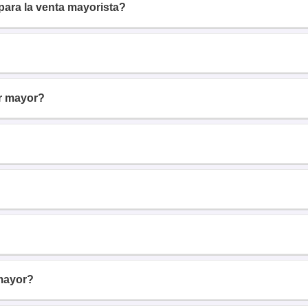
para la venta mayorista?
r mayor?
mayor?