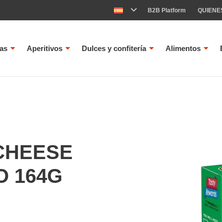
B2B Platform
QUIENE
as
Aperitivos
Dulces y confitería
Alimentos
CHEESE
O 164G