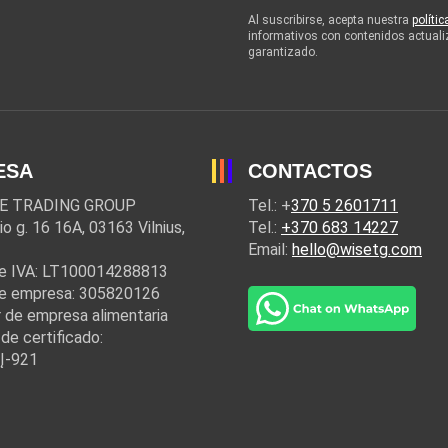
Al suscribirse, acepta nuestra
políti
informativos con contenidos actuali
garantizado.
ESA
CONTACTOS
E TRADING GROUP
Tel.: +
370 5 2601711
io g. 16 16A, 03163 Vilnius,
Tel.:
+370 683 14227
Email:
hello@wisetg.com
e IVA: LT100014288813
e empresa: 305820126
 de empresa alimentaria
de certificado:
Į-921