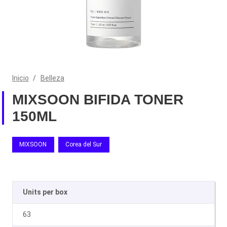
Inicio
/
Belleza
MIXSOON BIFIDA TONER
150ML
MIXSOON
Corea del Sur
Units per box
63