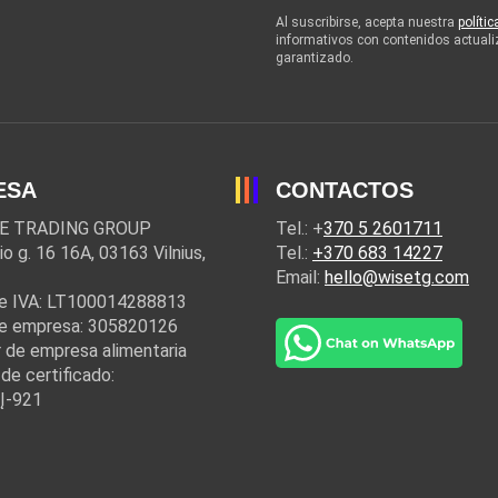
Al suscribirse, acepta nuestra
políti
informativos con contenidos actuali
garantizado.
ESA
CONTACTOS
E TRADING GROUP
Tel.: +
370 5 2601711
io g. 16 16A, 03163 Vilnius,
Tel.:
+370 683 14227
Email:
hello@wisetg.com
e IVA: LT100014288813
e empresa: 305820126
 de empresa alimentaria
de certificado:
Į-921