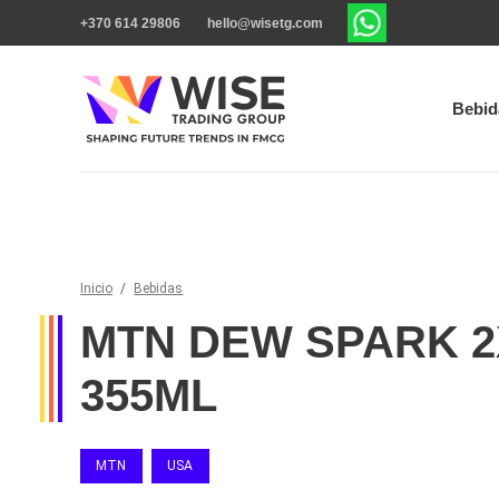
+370 614 29806
hello@wisetg.com
Bebid
Inicio
/
Bebidas
MTN DEW SPARK 2
355ML
MTN
USA