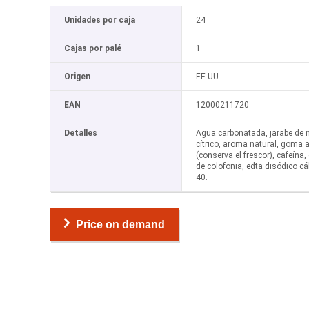
Unidades por caja
24
Cajas por palé
1
Origen
EE.UU.
EAN
12000211720
Detalles
Agua carbonatada, jarabe de m
cítrico, aroma natural, goma 
(conserva el frescor), cafeína, 
de colofonia, edta disódico cál
40.
Price on demand