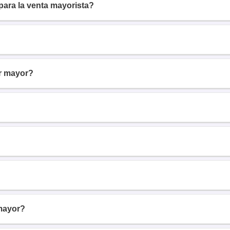
para la venta mayorista?
r mayor?
mayor?