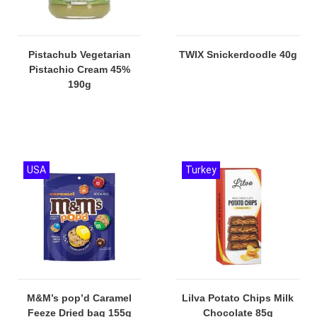
Pistachub Vegetarian
TWIX Snickerdoodle 40g
Pistachio Cream 45%
190g
USA
Turkey
M&M’s pop’d Caramel
Lilva Potato Chips Milk
Feeze Dried bag 155g
Chocolate 85g