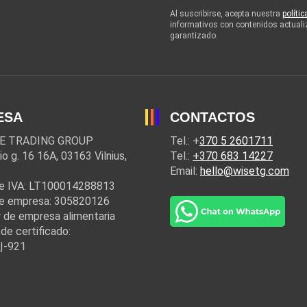
Al suscribirse, acepta nuestra
políti
informativos con contenidos actuali
garantizado.
ESA
CONTACTOS
E TRADING GROUP
Tel.: +
370 5 2601711
io g. 16 16A, 03163 Vilnius,
Tel.:
+370 683 14227
Email:
hello@wisetg.com
e IVA: LT100014288813
e empresa: 305820126
 de empresa alimentaria
de certificado:
Į-921