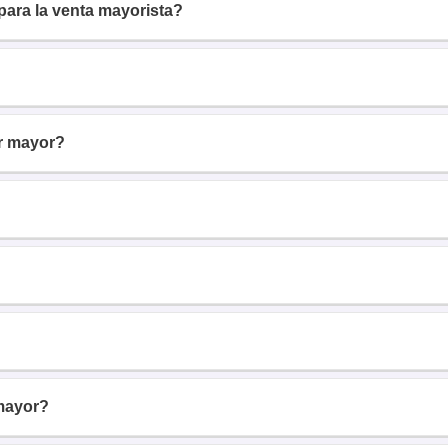
para la venta mayorista?
r mayor?
mayor?