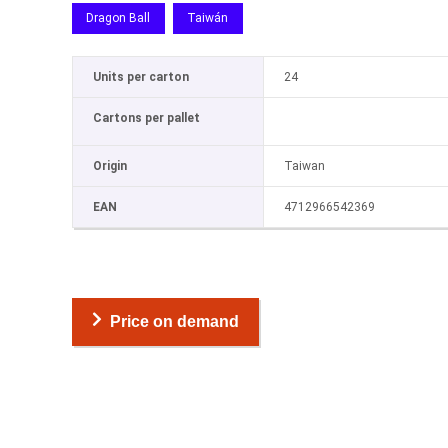
Dragon Ball
Taiwán
Units per carton
24
Cartons per pallet
Origin
Taiwan
EAN
4712966542369
Price on demand