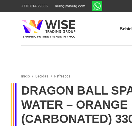
+370 614 29806
hello@wisetg.com
Bebid
Inicio
/
Bebidas
/
Refrescos
DRAGON BALL SP
WATER – ORANGE
(CARBONATED) 33