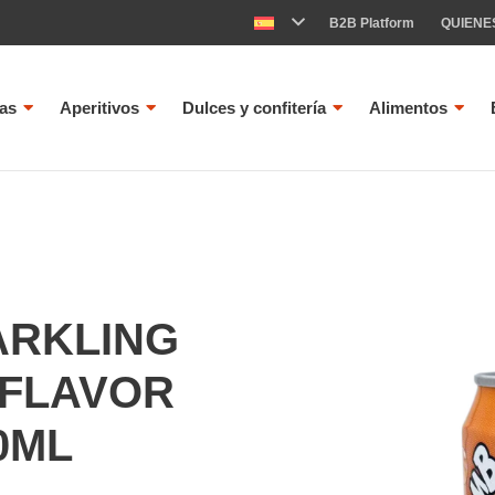
B2B Platform
QUIENE
as
Aperitivos
Dulces y confitería
Alimentos
ARKLING
 FLAVOR
0ML