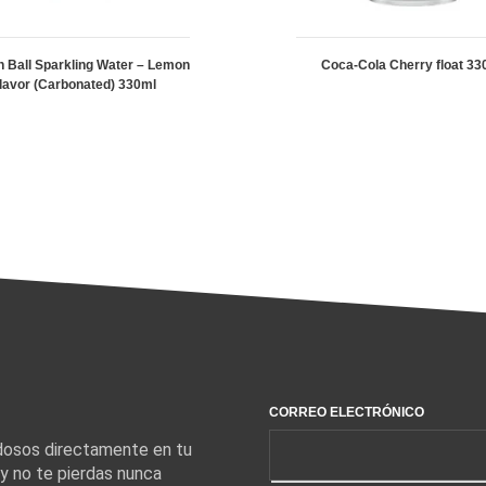
 Ball Sparkling Water – Lemon
Coca-Cola Cherry float 33
lavor (Carbonated) 330ml
CORREO ELECTRÓNICO
edosos directamente en tu
 y no te pierdas nunca