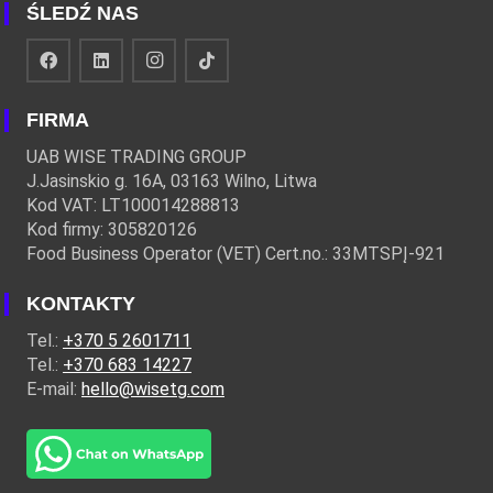
ŚLEDŹ NAS
FIRMA
UAB WISE TRADING GROUP
J.Jasinskio g. 16A, 03163 Wilno, Litwa
Kod VAT: LT100014288813
Kod firmy: 305820126
Food Business Operator (VET) Cert.no.: 33MTSPĮ-921
KONTAKTY
Tel.:
+370 5 2601711
Tel.:
+370 683 14227
E-mail:
hello@wisetg.com