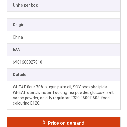
Units per box
Origin
China
EAN
6901668927910
Details
WHEAT flour 70%, sugar, palm oil, SOY phospholipids,
WHEAT starch, instant oolong tea powder, glucose, salt,
cocoa powder, acidity regulator E330 E500 E503, food
colouring E120.
Price on demand