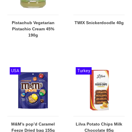
Pistachub Vegetarian
TWIX Snickerdoodle 40g
Pistachio Cream 45%
190g
USA
Turkey
M&M’s pop’d Caramel
Lilva Potato Chips Milk
Feeze Dried bag 155g
Chocolate 85g