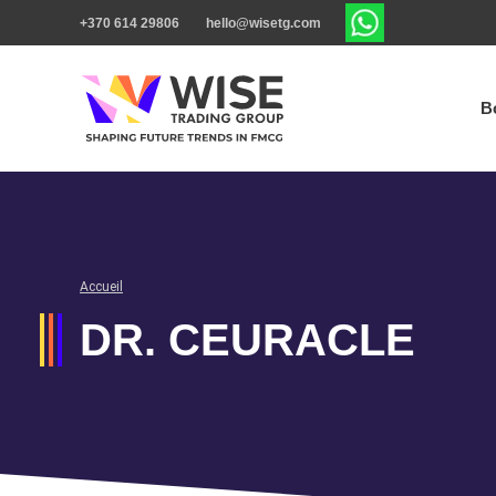
+370 614 29806
hello@wisetg.com
B
Accueil
DR. CEURACLE