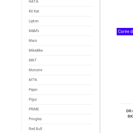
HATA
Kit Kat
Lipton
M&M’s
Corée d
Mars
Mike&Ike
MNT
Monstre
MTN
Pepsi
Pigui
PRIME
DR
BI
Pringles
Red Bull