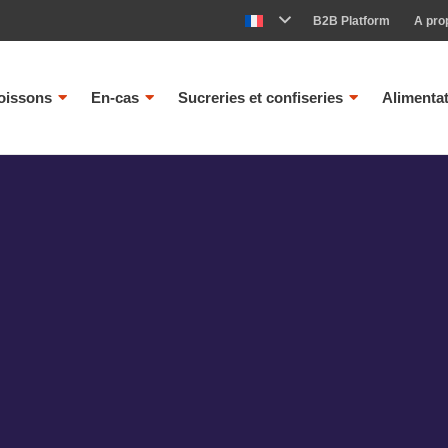
B2B Platform
A pro
oissons
En-cas
Sucreries et confiseries
Alimenta