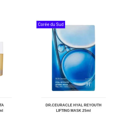
Corée du Sud
TA
DR.CEURACLE HYAL REYOUTH
ml
LIFTING MASK 25ml