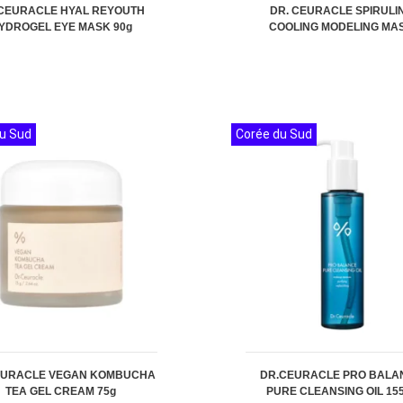
CEURACLE HYAL REYOUTH
DR. CEURACLE SPIRULI
YDROGEL EYE MASK 90g
COOLING MODELING MA
u Sud
Corée du Sud
EURACLE VEGAN KOMBUCHA
DR.CEURACLE PRO BALA
TEA GEL CREAM 75g
PURE CLEANSING OIL 15