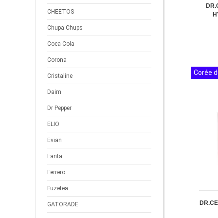
DR.
CHEETOS
H
Chupa Chups
Coca-Cola
Corona
Corée d
Cristaline
Daim
Dr Pepper
ELIO
Evian
Fanta
Ferrero
Fuzetea
DR.C
GATORADE