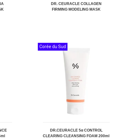
NA
DR. CEURACLE COLLAGEN
SK
FIRMING MODELING MASK
Corée du Sud
NCE
DR.CEURACLE 5α CONTROL
5ml
CLEARING CLEANSING FOAM 200ml