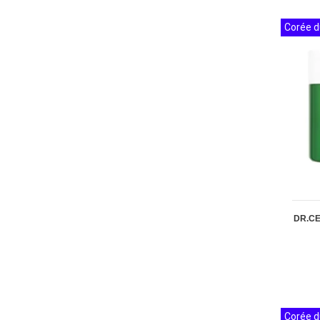
Corée d
DR.CE
Corée d