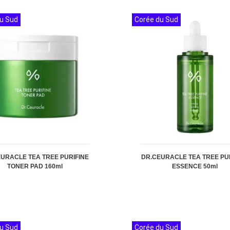
u Sud
Corée du Sud
URACLE TEA TREE PURIFINE
DR.CEURACLE TEA TREE PU
TONER PAD 160ml
ESSENCE 50ml
u Sud
Corée du Sud