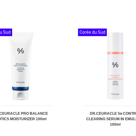
u Sud
Corée du Sud
.CEURACLE PRO BALANCE
DR.CEURACLE 5α CONT
OTICS MOISTURIZER 100ml
CLEARING SERUM IN EMUL
100ml