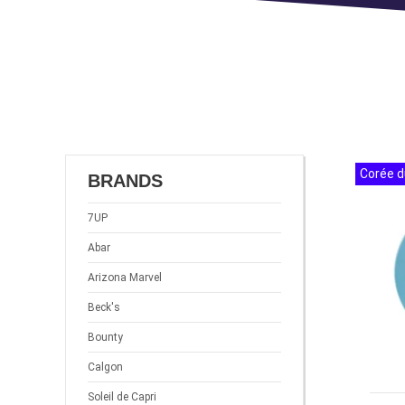
Corée d
BRANDS
7UP
Abar
Arizona Marvel
Beck's
Bounty
Calgon
Soleil de Capri