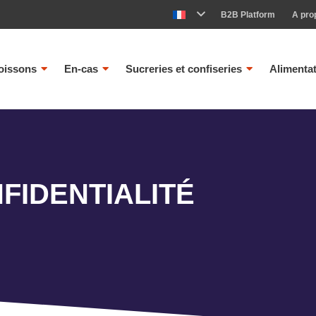
B2B Platform
A pro
oissons
En-cas
Sucreries et confiseries
Alimenta
FIDENTIALITÉ