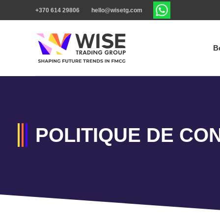
+370 614 29806
hello@wisetg.com
B
POLITIQUE DE CON