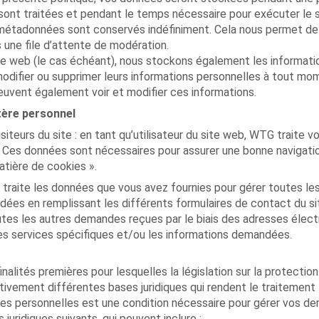
s sont traitées et pendant le temps nécessaire pour exécuter le 
s métadonnées sont conservés indéfiniment. Cela nous permet d
 une file d’attente de modération.
site web (le cas échéant), nous stockons également les informatio
r, modifier ou supprimer leurs informations personnelles à tout m
peuvent également voir et modifier ces informations.
tère personnel
iteurs du site : en tant qu’utilisateur du site web, WTG traite
es données sont nécessaires pour assurer une bonne navigation s
tière de cookies ».
 traite les données que vous avez fournies pour gérer toutes l
dées en remplissant les différents formulaires de contact du 
outes les autres demandes reçues par le biais des adresses électr
 les services spécifiques et/ou les informations demandées.
alités premières pour lesquelles la législation sur la protectio
ivement différentes bases juridiques qui rendent le traitement 
ées personnelles est une condition nécessaire pour gérer vos d
uridiques suivants, qui peuvent inclure :