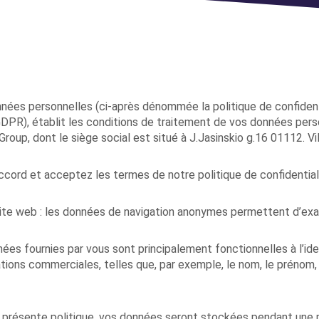
onnées personnelles (ci-après dénommée la politique de confide
(GDPR), établit les conditions de traitement de vos données pe
up, dont le siège social est situé à J.Jasinskio g.16 01112. Vilni
accord et acceptez les termes de notre politique de confidential
 site web : les données de navigation anonymes permettent d’ex
nnées fournies par vous sont principalement fonctionnelles à l’id
ons commerciales, telles que, par exemple, le nom, le prénom, 
a présente politique, vos données seront stockées pendant une p