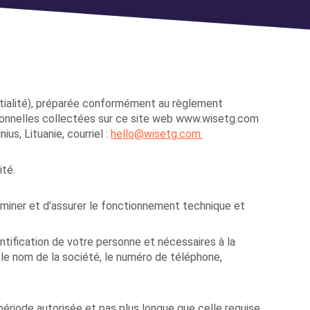
ntialité), préparée conformément au règlement
rsonnelles collectées sur ce site web www.wisetg.com
us, Lituanie, courriel :
hello@wisetg.com.
ité.
aminer et d’assurer le fonctionnement technique et
entification de votre personne et nécessaires à la
le nom de la société, le numéro de téléphone,
ériode autorisée et pas plus longue que celle requise