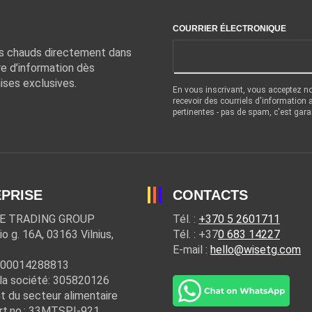
COURRIER ÉLECTRONIQUE
ts chauds directement dans
re d’information dès
ises exclusives.
En vous inscrivant, vous acceptez n
recevoir des courriels d'information
pertinentes - pas de spam, c'est gara
PRISE
CONTACTS
E TRADING GROUP
Tél. :
+370 5 2601711
io g. 16A, 03163 Vilnius,
Tél. : +37
0 683 14227
E-mail :
hello@wisetg.com
100014288813
la société: 305820126
t du secteur alimentaire
rt.no.: 33MTSPĮ-921