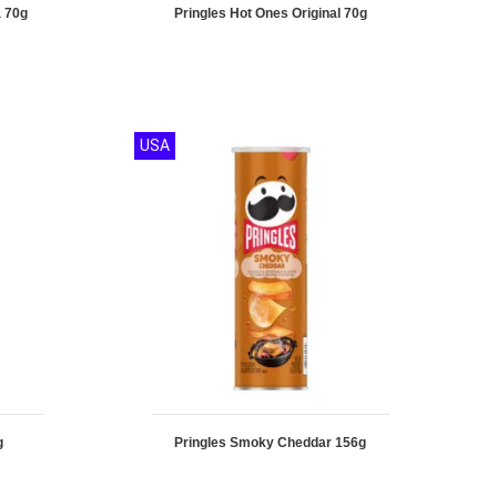
a 70g
Pringles Hot Ones Original 70g
USA
g
Pringles Smoky Cheddar 156g