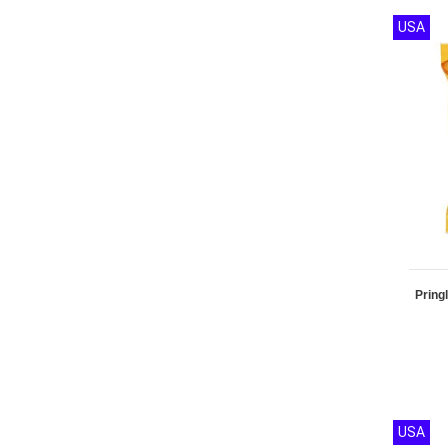
USA
Pring
USA