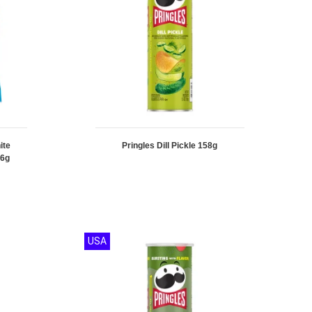
ite
Pringles Dill Pickle 158g
56g
USA