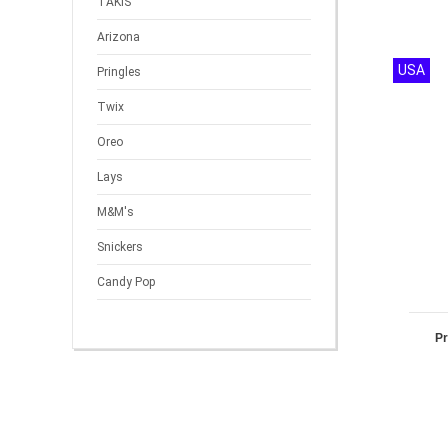
TAKIS
Arizona
USA
Pringles
Twix
Oreo
Lays
M&M's
Snickers
Candy Pop
P