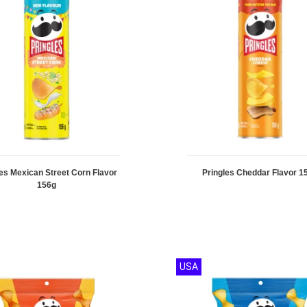
les Mexican Street Corn Flavor
Pringles Cheddar Flavor 1
156g
USA