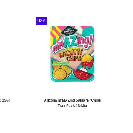
USA
Q 156g
Arizona m’MAZing Salsa ‘N’ Chips
Tray Pack 134.6g