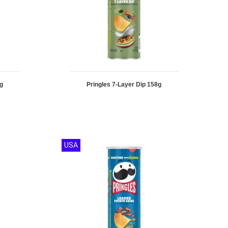
8g
Pringles 7-Layer Dip 158g
USA