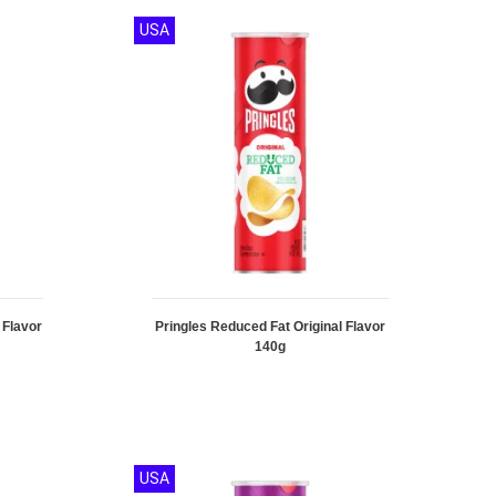
USA
l Flavor
Pringles Reduced Fat Original Flavor
140g
USA