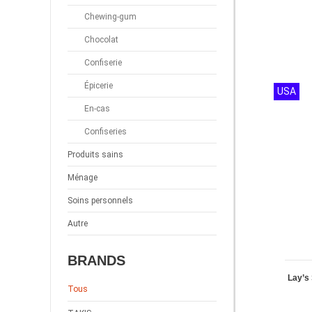
Chewing-gum
Chocolat
Confiserie
Épicerie
USA
En-cas
Confiseries
Produits sains
Ménage
Soins personnels
Autre
BRANDS
Lay’s
Tous