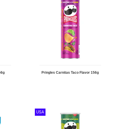
56g
Pringles Carnitas Taco Flavor 156g
USA