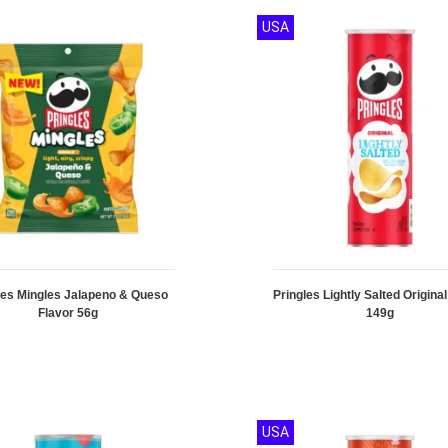
USA
les Mingles Jalapeno & Queso
Pringles Lightly Salted Origina
Flavor 56g
149g
USA