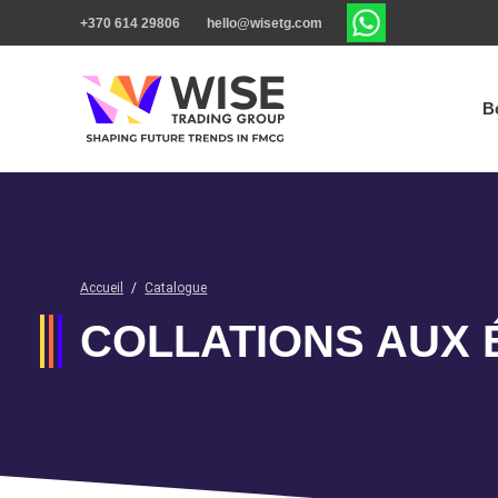
+370 614 29806
hello@wisetg.com
B
Accueil
/
Catalogue
COLLATIONS AUX 