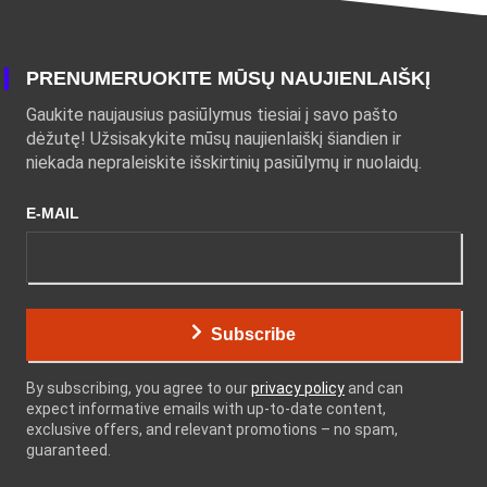
PRENUMERUOKITE MŪSŲ NAUJIENLAIŠKĮ
Gaukite naujausius pasiūlymus tiesiai į savo pašto
dėžutę! Užsisakykite mūsų naujienlaiškį šiandien ir
niekada nepraleiskite išskirtinių pasiūlymų ir nuolaidų.
E-MAIL
Subscribe
By subscribing, you agree to our
privacy policy
and can
expect informative emails with up-to-date content,
exclusive offers, and relevant promotions – no spam,
guaranteed.