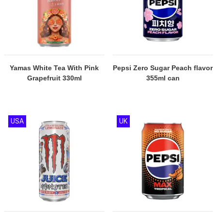
Yamas White Tea With Pink
Pepsi Zero Sugar Peach flavor
Grapefruit 330ml
355ml can
USA
UK