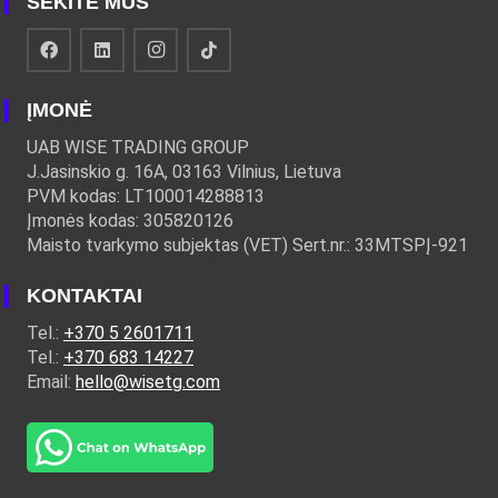
SEKITE MUS
ĮMONĖ
UAB WISE TRADING GROUP
J.Jasinskio g. 16A, 03163 Vilnius, Lietuva
PVM kodas: LT100014288813
Įmonės kodas: 305820126
Maisto tvarkymo subjektas (VET) Sert.nr.: 33MTSPĮ-921
KONTAKTAI
Tel.:
+370 5 2601711
Tel.:
+370 683 14227
Email:
hello@wisetg.com