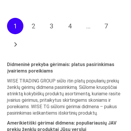
1
2
3
4
…
7
Didmeninė prekyba gėrimais: platus pasirinkimas
įvairiems poreikiams
WISE TRADING GROUP siūlo itin platų populiarių prekių
ženklų gėrimų didmena pasirinkimą. Siūlome kruopščiai
atrinktą kokybiškų produktų asortimentą, kuriame rasite
įvairius gėrimus, pritaikytus skirtingiems skoniams ir
poreikiams. WISE TG siūlomi gėrimai didmena – puikus
pasirinkimas ieškantiems išskirtinių produktų.
Amerikietiški gėrimai didmena: populiariausių JAV
prekių ženklų produktai Jūsų verslui