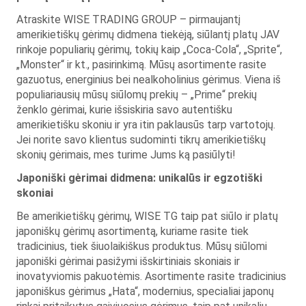
Atraskite WISE TRADING GROUP – pirmaujantį
amerikietiškų gėrimų didmena tiekėją, siūlantį platų JAV
rinkoje populiarių gėrimų, tokių kaip „Coca-Cola“, „Sprite“,
„Monster“ ir kt., pasirinkimą. Mūsų asortimente rasite
gazuotus, energinius bei nealkoholinius gėrimus. Viena iš
populiariausių mūsų siūlomų prekių – „Prime“ prekių
ženklo gėrimai, kurie išsiskiria savo autentišku
amerikietišku skoniu ir yra itin paklausūs tarp vartotojų.
Jei norite savo klientus sudominti tikrų amerikietiškų
skonių gėrimais, mes turime Jums ką pasiūlyti!
Japoniški gėrimai didmena: unikalūs ir egzotiški
skoniai
Be amerikietiškų gėrimų, WISE TG taip pat siūlo ir platų
japoniškų gėrimų asortimentą, kuriame rasite tiek
tradicinius, tiek šiuolaikiškus produktus. Mūsų siūlomi
japoniški gėrimai pasižymi išskirtiniais skoniais ir
inovatyviomis pakuotėmis. Asortimente rasite tradicinius
japoniškus gėrimus „Hata“, modernius, specialiai japonų