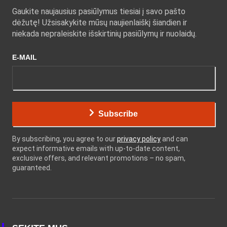
Gaukite naujausius pasiūlymus tiesiai į savo pašto
dėžutę! Užsisakykite mūsų naujienlaiškį šiandien ir
niekada nepraleiskite išskirtinių pasiūlymų ir nuolaidų.
E-MAIL
Subscribe
By subscribing, you agree to our
privacy policy
and can
expect informative emails with up-to-date content,
exclusive offers, and relevant promotions – no spam,
guaranteed.