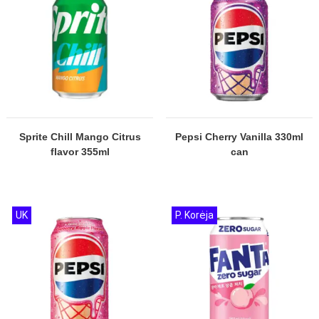
Sprite Chill Mango Citrus
Pepsi Cherry Vanilla 330ml
flavor 355ml
can
UK
P. Korėja