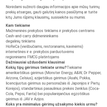
Norėdami sužinoti daugiau informacijos apie mūsų turimų
prekių atsargas, gauti galutinį kainos pasiūlymą ar turite
kitų Jums rūpimų klausimų, susisiekite su mumis.
Kam tiekiame
Mažmeninės prekybos tinklams ir prekybos centrams
Cash-and-carry didmenininkams
degalinių tinklams
HoReCa (viešbučiams, restoranams, kavinėms)
internetinės ir e. prekybos parduotuvėms
regioniniams FMCG platintojams
Dažniausiai užduodami klausimai
Kokių tipų gėrimus tiekiate urmu?
Tiekiame
amerikietiškus gėrimus (Monster Energy, A&W, Dr Pepper,
Arizona, Celsius), azijietiškus gėrimus (Asahi, Pokka,
licencijuotus gėrimus su personažais iš Japonijos ir Pietų
Korėjos), standartinius pasaulinius prekės ženklus (Coca-
Cola, Pepsi, Fanta) bei populiarėjančius egzotiškus
gėrimus iš JAV ir Azijos.
Koks yra minimalus gėrimų užsakymo kiekis urmu?