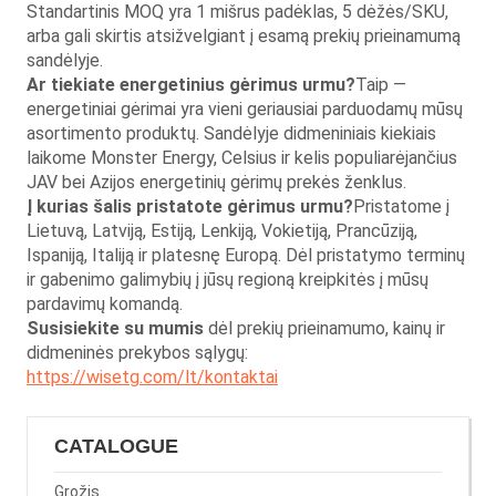
Standartinis MOQ yra 1 mišrus padėklas, 5 dėžės/SKU,
arba gali skirtis atsižvelgiant į esamą prekių prieinamumą
sandėlyje.
Ar tiekiate energetinius gėrimus urmu?
Taip —
energetiniai gėrimai yra vieni geriausiai parduodamų mūsų
asortimento produktų. Sandėlyje didmeniniais kiekiais
laikome Monster Energy, Celsius ir kelis populiarėjančius
JAV bei Azijos energetinių gėrimų prekės ženklus.
Į kurias šalis pristatote gėrimus urmu?
Pristatome į
Lietuvą, Latviją, Estiją, Lenkiją, Vokietiją, Prancūziją,
Ispaniją, Italiją ir platesnę Europą. Dėl pristatymo terminų
ir gabenimo galimybių į jūsų regioną kreipkitės į mūsų
pardavimų komandą.
Susisiekite su mumis
dėl prekių prieinamumo, kainų ir
didmeninės prekybos sąlygų:
https://wisetg.com/lt/kontaktai
CATALOGUE
Grožis