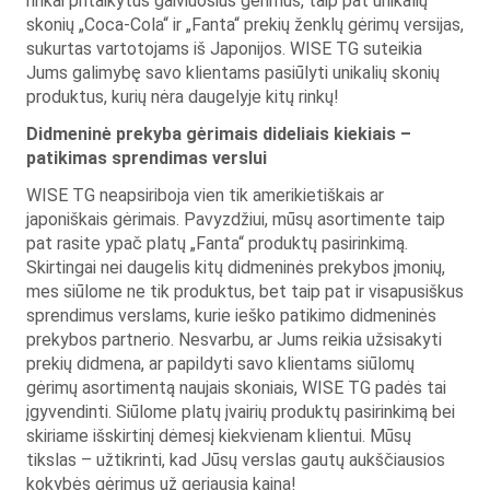
rinkai pritaikytus gaiviuosius gėrimus, taip pat unikalių
skonių „Coca-Cola“ ir „Fanta“ prekių ženklų gėrimų versijas,
sukurtas vartotojams iš Japonijos. WISE TG suteikia
Jums galimybę savo klientams pasiūlyti unikalių skonių
produktus, kurių nėra daugelyje kitų rinkų!
Didmeninė prekyba gėrimais dideliais kiekiais –
patikimas sprendimas verslui
WISE TG neapsiriboja vien tik amerikietiškais ar
japoniškais gėrimais. Pavyzdžiui, mūsų asortimente taip
pat rasite ypač platų „Fanta“ produktų pasirinkimą.
Skirtingai nei daugelis kitų didmeninės prekybos įmonių,
mes siūlome ne tik produktus, bet taip pat ir visapusiškus
sprendimus verslams, kurie ieško patikimo didmeninės
prekybos partnerio. Nesvarbu, ar Jums reikia užsisakyti
prekių didmena, ar papildyti savo klientams siūlomų
gėrimų asortimentą naujais skoniais, WISE TG padės tai
įgyvendinti. Siūlome platų įvairių produktų pasirinkimą bei
skiriame išskirtinį dėmesį kiekvienam klientui. Mūsų
tikslas – užtikrinti, kad Jūsų verslas gautų aukščiausios
kokybės gėrimus už geriausią kainą!