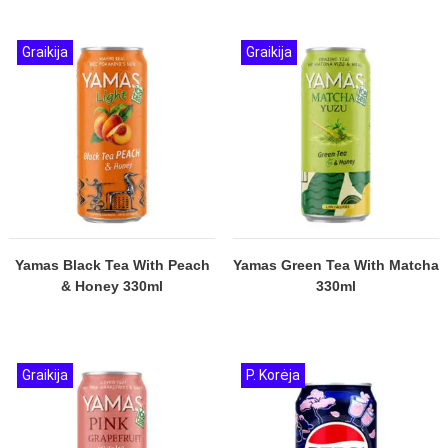
Graikija
Graikija
Yamas Black Tea With Peach
Yamas Green Tea With Matcha
& Honey 330ml
330ml
Graikija
P. Korėja