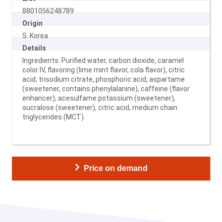
8801056248789
Origin
S. Korea
Details
Ingredients: Purified water, carbon dioxide, caramel
color IV, flavoring (lime mint flavor, cola flavor), citric
acid, trisodium citrate, phosphoric acid, aspartame
(sweetener, contains phenylalanine), caffeine (flavor
enhancer), acesulfame potassium (sweetener),
sucralose (sweetener), citric acid, medium chain
triglycerides (MCT).
Price on demand