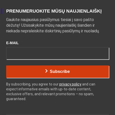
PRENUMERUOKITE MŪSŲ NAUJIENLAIŠKĮ
Gaukite naujausius pasiūlymus tiesiai į savo pašto
dėžutę! Užsisakykite mūsų naujienlaiškį šiandien ir
niekada nepraleiskite išskirtinių pasiūlymų ir nuolaidų.
E-MAIL
Subscribe
By subscribing, you agree to our
privacy policy
and can
expect informative emails with up-to-date content,
exclusive offers, and relevant promotions – no spam,
guaranteed.