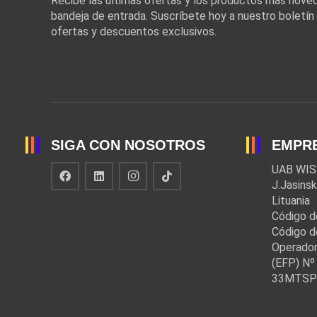
Recibe las últimas ofertas y los productos más nov
bandeja de entrada. Suscríbete hoy a nuestro boletín
ofertas y descuentos exclusivos.
SIGA CON NOSOTROS
EMPR
UAB WIS
J.Jasinsk
Lituania
Código d
Código d
Operador
(EFP) Nº 
33MTSP