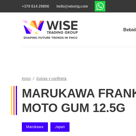
+370 614 29806
hello@wisetg.com
Bebid
Inicio
/
Dulces y confitería
MARUKAWA FRAN
MOTO GUM 12.5G
Marukawa
Japan