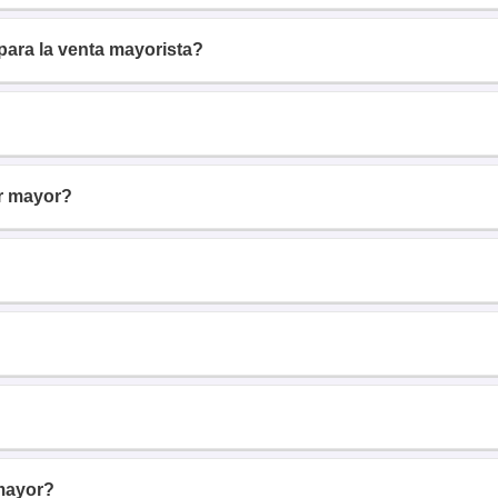
para la venta mayorista?
r mayor?
mayor?