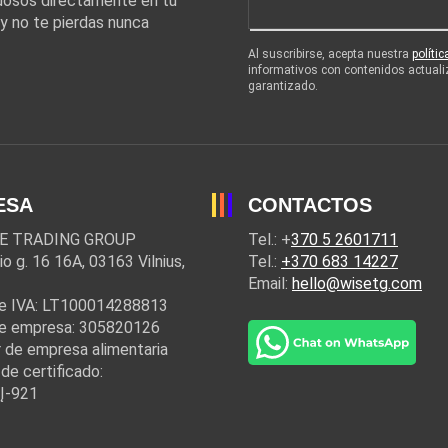
edosos directamente en tu
 y no te pierdas nunca
Al suscribirse, acepta nuestra
políti
informativos con contenidos actuali
garantizado.
ESA
CONTACTOS
E TRADING GROUP
Tel.: +
370 5 2601711
io g. 16 16A, 03163 Vilnius,
Tel.:
+370 683 14227
Email:
hello@wisetg.com
e IVA: LT100014288813
e empresa: 305820126
 de empresa alimentaria
de certificado:
Į-921