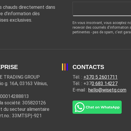
ts chauds directement dans
re d’information dès
ises exclusives.
En vous inscrivant, vous acceptez n
recevoir des courriels d'information
pertinentes - pas de spam, c'est gara
PRISE
CONTACTS
E TRADING GROUP
Tél. :
+370 5 2601711
io g. 16A, 03163 Vilnius,
Tél. : +37
0 683 14227
E-mail :
hello@wisetg.com
100014288813
la société: 305820126
t du secteur alimentaire
rt.no.: 33MTSPĮ-921