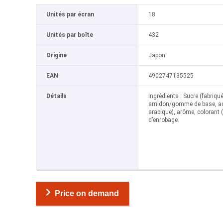
Unités par écran
18
Unités par boîte
432
Origine
Japon
EAN
4902747135525
Détails
Ingrédients : Sucre (fabriqu
amidon/gomme de base, aci
arabique), arôme, colorant (
d’enrobage.
Price on demand