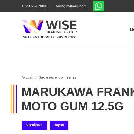
+370 614 29806
hello@wisetg.com
B
Accueil
/
Sucreries et confiseries
MARUKAWA FRAN
MOTO GUM 12.5G
Marukawa
Japan