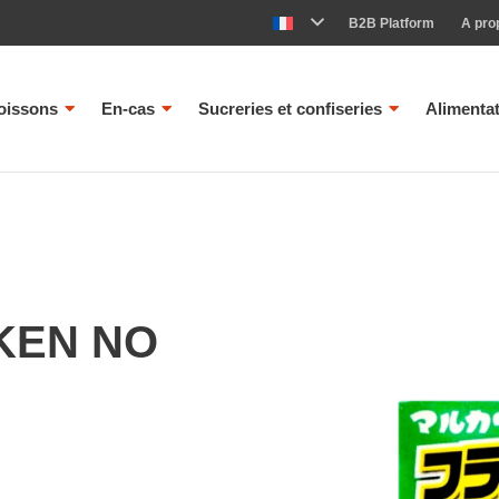
B2B Platform
A pro
oissons
En-cas
Sucreries et confiseries
Alimenta
KEN NO