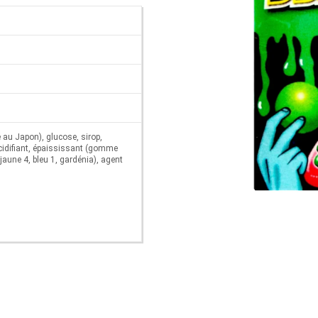
é au Japon), glucose, sirop,
difiant, épaississant (gomme
jaune 4, bleu 1, gardénia), agent