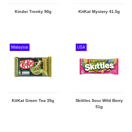
Kinder Tronky 90g
KitKat Mystery 41.5g
Malaysia
USA
KitKat Green Tea 35g
Skittles Sour Wild Berry
51g