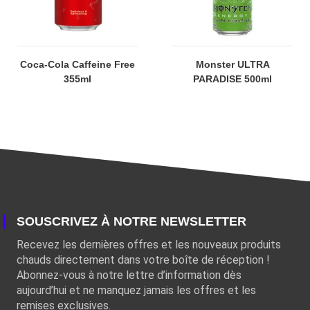
Coca-Cola Caffeine Free
Monster ULTRA
355ml
PARADISE 500ml
SOUSCRIVEZ À NOTRE NEWSLETTER
Recevez les dernières offres et les nouveaux produits
chauds directement dans votre boîte de réception !
Abonnez-vous à notre lettre d’information dès
aujourd’hui et ne manquez jamais les offres et les
remises exclusives.