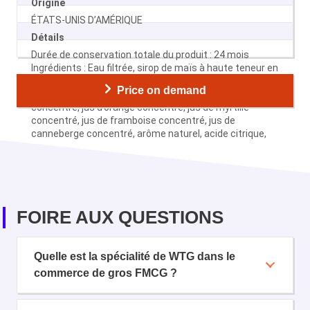
Origine
ÉTATS-UNIS D’AMÉRIQUE
Détails
Durée de conservation totale du produit : 24 mois
Ingrédients : Eau filtrée, sirop de maïs à haute teneur en
fructose (sirop de glucose-fructose), jus de poire
Price on demand
concentré, jus de citron concentré, jus de fraise
concentré, jus d’orange concentré, jus de myrtille
concentré, jus de framboise concentré, jus de
canneberge concentré, arôme naturel, acide citrique,
acide L-malique, jus de fruits et de légumes pour la
couleur.
FOIRE AUX QUESTIONS
Quelle est la spécialité de WTG dans le
commerce de gros FMCG ?