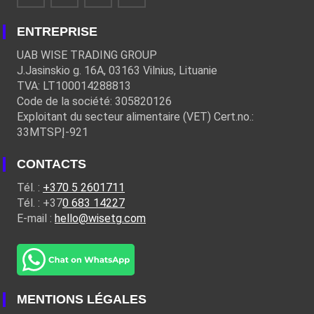
ENTREPRISE
UAB WISE TRADING GROUP
J.Jasinskio g. 16A, 03163 Vilnius, Lituanie
TVA: LT100014288813
Code de la société: 305820126
Exploitant du secteur alimentaire (VET) Cert.no.:
33MTSPĮ-921
CONTACTS
Tél. :
+370 5 2601711
Tél. : +37
0 683 14227
E-mail :
hello@wisetg.com
MENTIONS LÉGALES