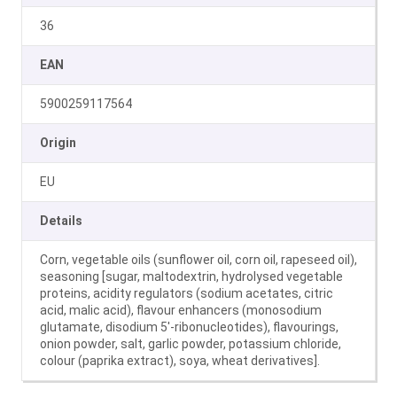
36
EAN
5900259117564
Origin
EU
Details
Corn, vegetable oils (sunflower oil, corn oil, rapeseed oil),
seasoning [sugar, maltodextrin, hydrolysed vegetable
proteins, acidity regulators (sodium acetates, citric
acid, malic acid), flavour enhancers (monosodium
glutamate, disodium 5′-ribonucleotides), flavourings,
onion powder, salt, garlic powder, potassium chloride,
colour (paprika extract),
soya
,
wheat
derivatives].