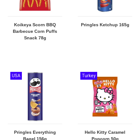
Koikeya Scorn BBQ
Pringles Ketchup 165g
Barbecue Corn Puffs
Snack 78g
USA
Turkey
Pringles Everything
Hello Kitty Caramel
Bagel 156g
Popcorn 50g