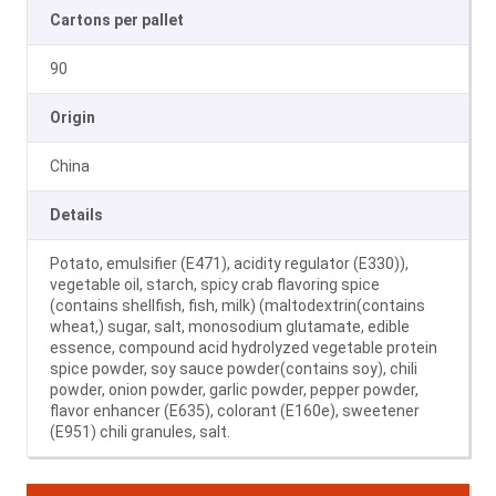
Cartons per pallet
90
Origin
China
Details
Potato, emulsifier (E471), acidity regulator (E330)),
vegetable oil, starch, spicy crab flavoring spice
(contains shellfish, fish, milk) (maltodextrin(contains
wheat,) sugar, salt, monosodium glutamate, edible
essence, compound acid hydrolyzed vegetable protein
spice powder, soy sauce powder(contains soy), chili
powder, onion powder, garlic powder, pepper powder,
flavor enhancer (E635), colorant (E160e), sweetener
(E951) chili granules, salt.