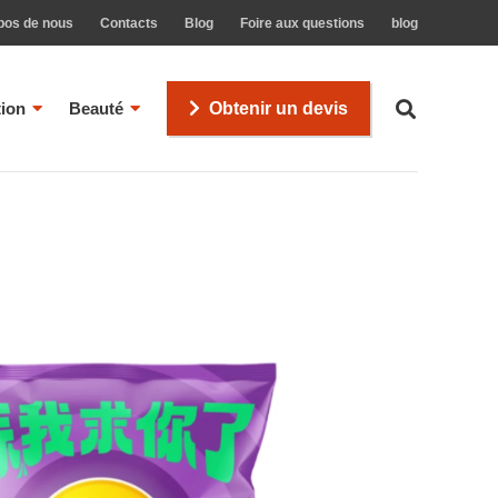
pos de nous
Contacts
Blog
Foire aux questions
blog
tion
Beauté
Obtenir un devis