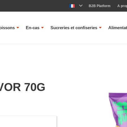
B2B Platform
A pro
oissons
En-cas
Sucreries et confiseries
Alimenta
VOR 70G