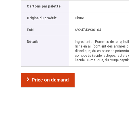
Cartons par palette
Origine du produit
Chine
EAN
6924743936164
Détails
Ingrédients : Pommes de terre, hu
riche en ail (contient des arômes c
disodique, du chlorure de potassiu
composés (acide lactique, lactate d
l’acide DL-malique, du rouge papri
Price on demand