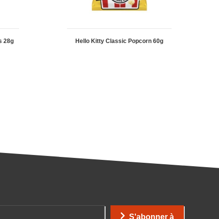
s 28g
Hello Kitty Classic Popcorn 60g
S'abonner à