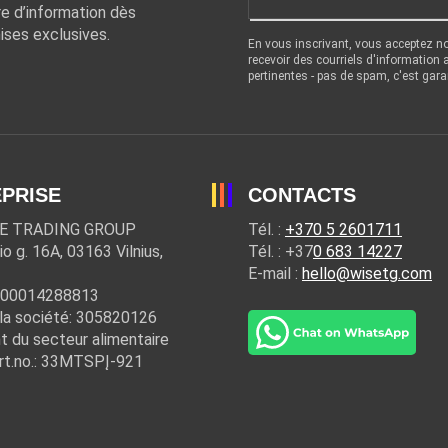
re d’information dès
ises exclusives.
En vous inscrivant, vous acceptez n
recevoir des courriels d'information
pertinentes - pas de spam, c'est gara
PRISE
CONTACTS
E TRADING GROUP
Tél. :
+370 5 2601711
io g. 16A, 03163 Vilnius,
Tél. : +37
0 683 14227
E-mail :
hello@wisetg.com
100014288813
la société: 305820126
t du secteur alimentaire
rt.no.: 33MTSPĮ-921