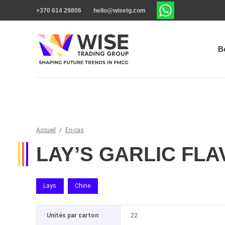
+370 614 29806
hello@wisetg.com
B
Accueil
/
En-cas
LAY’S GARLIC FLA
Lays
Chine
Unités par carton
22