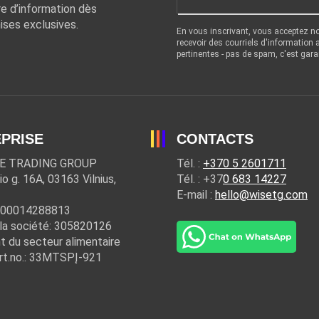
re d’information dès
ises exclusives.
En vous inscrivant, vous acceptez n
recevoir des courriels d'information
pertinentes - pas de spam, c'est gara
PRISE
CONTACTS
E TRADING GROUP
Tél. :
+370 5 2601711
io g. 16A, 03163 Vilnius,
Tél. : +37
0 683 14227
E-mail :
hello@wisetg.com
100014288813
la société: 305820126
t du secteur alimentaire
rt.no.: 33MTSPĮ-921