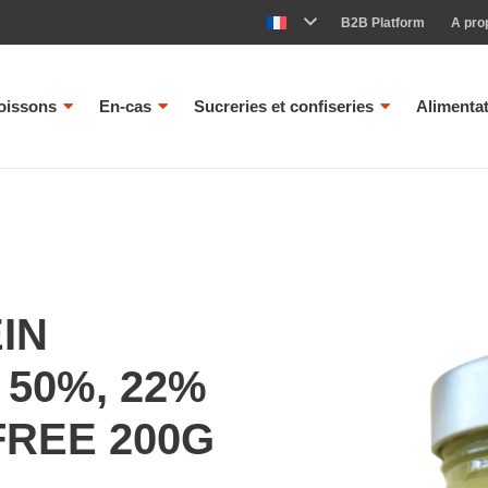
B2B Platform
A pro
oissons
En-cas
Sucreries et confiseries
Alimenta
IN
 50%, 22%
FREE 200G