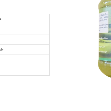
4
taly