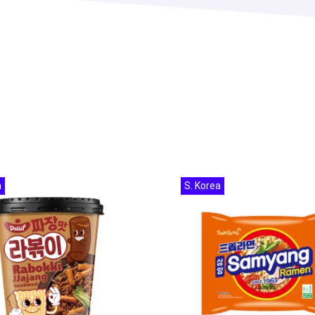
a
S. Korea