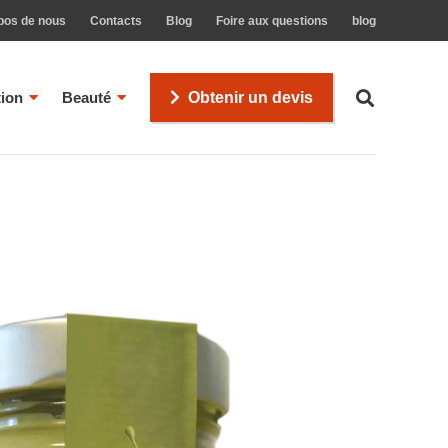
pos de nous
Contacts
Blog
Foire aux questions
blog
tion
Beauté
Obtenir un devis