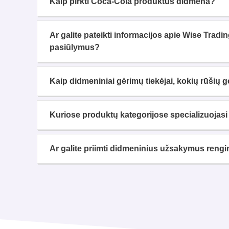
Kaip pirkti Coca-Cola produktus didmena?
Ar galite pateikti informacijos apie Wise Trad
pasiūlymus?
Kaip didmeniniai gėrimų tiekėjai, kokių rūšių gė
Kuriose produktų kategorijose specializuoja
Ar galite priimti didmeninius užsakymus rengi