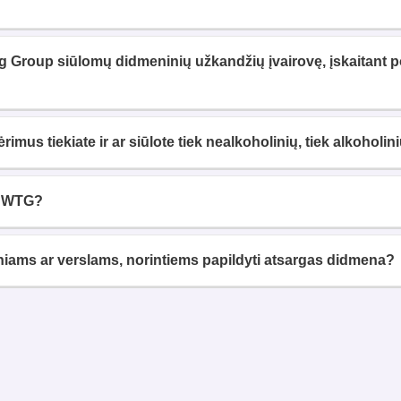
ing Group siūlomų didmeninių užkandžių įvairovę, įskaitant p
rimus tiekiate ir ar siūlote tiek nealkoholinių, tiek alkoholi
si WTG?
niams ar verslams, norintiems papildyti atsargas didmena?