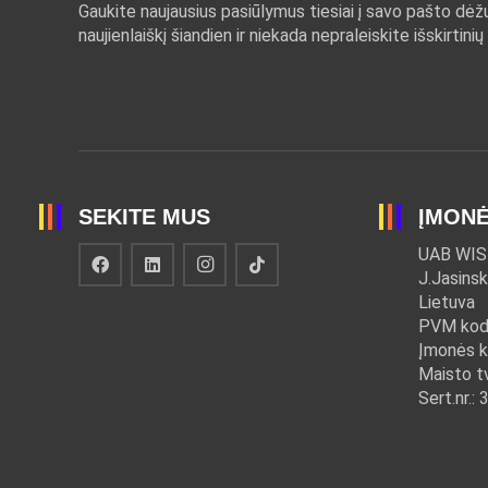
Gaukite naujausius pasiūlymus tiesiai į savo pašto dė
naujienlaiškį šiandien ir niekada nepraleiskite išskirtinių
SEKITE MUS
ĮMON
UAB WIS
J.Jasinsk
Lietuva
PVM kod
Įmonės 
Maisto t
Sert.nr.