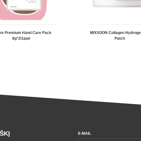
re Premium Hand Care Pack
MIXSOON Collagen Hydroge
8g*2/1pair
Patch
ŠKĮ
E-MAIL