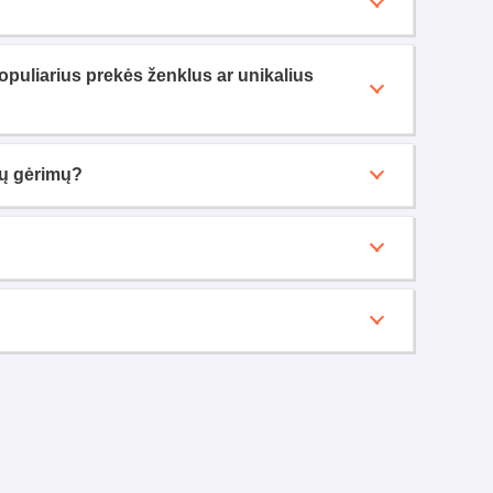
opuliarius prekės ženklus ar unikalius
nių gėrimų?