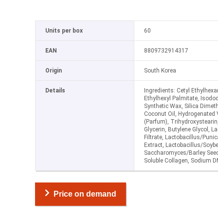
Units per box
60
EAN
8809732914317
Origin
South Korea
Details
Ingredients: Cetyl Ethylhexa
Ethylhexyl Palmitate, Isod
Synthetic Wax, Silica Dimeth
Coconut Oil, Hydrogenated V
(Parfum), Trihydroxystearin
Glycerin, Butylene Glycol, L
Filtrate, Lactobacillus/Pun
Extract, Lactobacillus/Soyb
Saccharomyces/Barley Seed F
Soluble Collagen, Sodium D
Price on demand