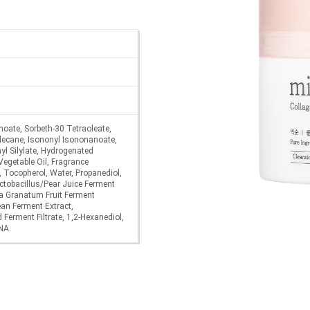
noate, Sorbeth-30 Tetraoleate,
odecane, Isononyl Isononanoate,
yl Silylate, Hydrogenated
egetable Oil, Fragrance
, Tocopherol, Water, Propanediol,
actobacillus/Pear Juice Ferment
ica Granatum Fruit Ferment
ean Ferment Extract,
erment Filtrate, 1,2-Hexanediol,
NA.