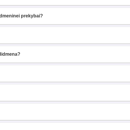
idmeninei prekybai?
s didmena?