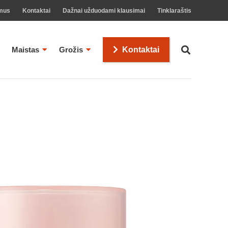
mus
Kontaktai
Dažnai užduodami klausimai
Tinklaraštis
Maistas
Grožis
Kontaktai