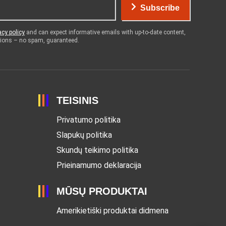
Subscribe
acy policy
and can expect informative emails with up-to-date content,
otions – no spam, guaranteed.
TEISINIS
Privatumo politika
Slapukų politika
Skundų teikimo politika
Prieinamumo deklaracija
MŪSŲ PRODUKTAI
Amerikietiški produktai didmena