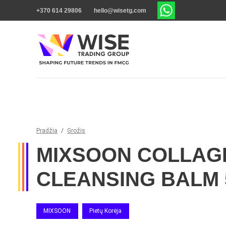
+370 614 29806
hello@wisetg.com
Pradžia
/
Grožis
MIXSOON COLLAG
CLEANSING BALM 
MIXSOON
Pietų Korėja