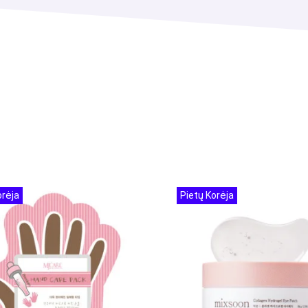
orėja
Pietų Korėja