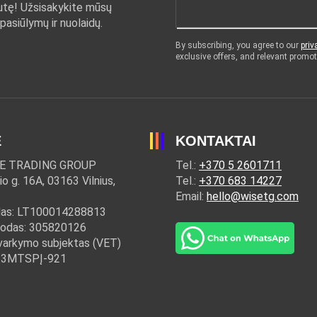
žutę! Užsisakykite mūsų
 pasiūlymų ir nuolaidų.
By subscribing, you agree to our
priv
exclusive offers, and relevant prom
Ė
KONTAKTAI
E TRADING GROUP
Tel.:
+370 5 2601711
io g. 16A, 03163 Vilnius,
Tel.:
+370 683 14227
Email:
hello@wisetg.com
as: LT100014288813
kodas: 305820126
varkymo subjektas (VET)
: 33MTSPĮ-921