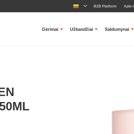
B2B Platform
Apie 
Gėrimai
Užkandžiai
Saldumynai
EN
50ML