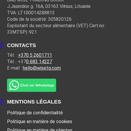
J.Jasinskio g. 16A, 03163 Vilnius, Lituanie
TVA: LT100014288813
Code de la société: 305820126
Exploitant du secteur alimentaire (VET) Cert.no.:
33MTSPĮ-921
CONTACTS
Tél. :
+370 5 2601711
Tél. : +37
0 683 14227
E-mail :
hello@wisetg.com
MENTIONS LÉGALES
Politique de confidentialité
Politique en matière de cookies
Politique en matière de plaintes