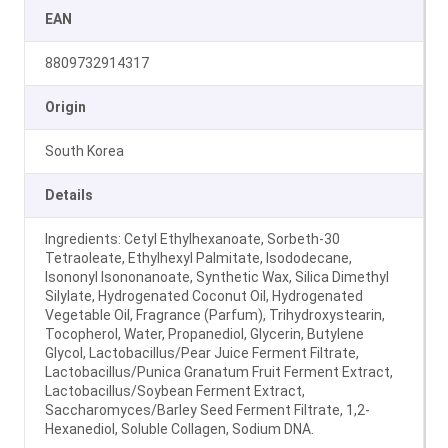
EAN
8809732914317
Origin
South Korea
Details
Ingredients: Cetyl Ethylhexanoate, Sorbeth-30
Tetraoleate, Ethylhexyl Palmitate, Isododecane,
Isononyl Isononanoate, Synthetic Wax, Silica Dimethyl
Silylate, Hydrogenated Coconut Oil, Hydrogenated
Vegetable Oil, Fragrance (Parfum), Trihydroxystearin,
Tocopherol, Water, Propanediol, Glycerin, Butylene
Glycol, Lactobacillus/Pear Juice Ferment Filtrate,
Lactobacillus/Punica Granatum Fruit Ferment Extract,
Lactobacillus/Soybean Ferment Extract,
Saccharomyces/Barley Seed Ferment Filtrate, 1,2-
Hexanediol, Soluble Collagen, Sodium DNA.