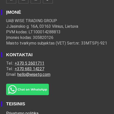
ĮMONĖ
UAB WISE TRADING GROUP
J.Jasinskio g. 16A, 03163 Vilnius, Lietuva
PVM kodas: LT100014288813
Įmonės kodas: 305820126
Maisto tvarkymo subjektas (VET) Sert.nr.: 33MTSPĮ-921
KONTAKTAI
Tel.:
+370 5 2601711
Tel.:
+370 683 14227
Email:
hello@wisetg.com
TEISINIS
Privatumo politika