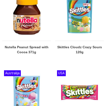
Nutella Peanut Spread with
Skittles Cloudz Crazy Sours
Cocoa 371g
120g
Australija
USA