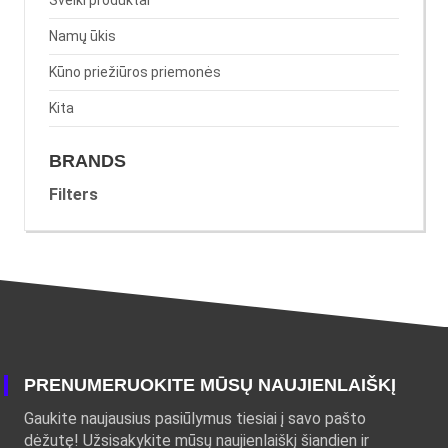
Sveiki produktai
Namų ūkis
Kūno priežiūros priemonės
Kita
BRANDS
Filters
PRENUMERUOKITE MŪSŲ NAUJIENLAIŠKĮ
Gaukite naujausius pasiūlymus tiesiai į savo pašto
dėžutę! Užsisakykite mūsų naujienlaiškį šiandien ir