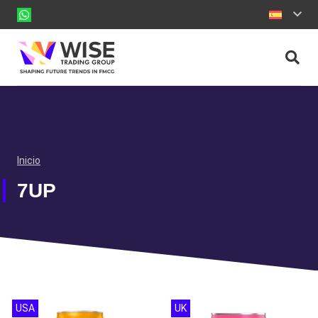
Inicio
7UP
USA
UK