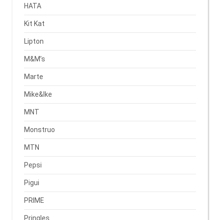
HATA
Kit Kat
Lipton
M&M’s
Marte
Mike&Ike
MNT
Monstruo
MTN
Pepsi
Pigui
PRIME
Pringles