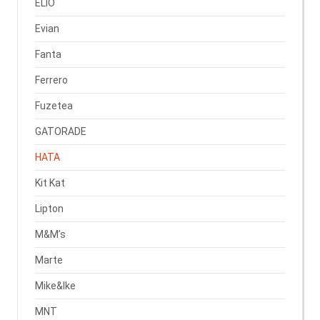
ELIO
Evian
Fanta
Ferrero
Fuzetea
GATORADE
HATA
Kit Kat
Lipton
M&M’s
Marte
Mike&Ike
MNT