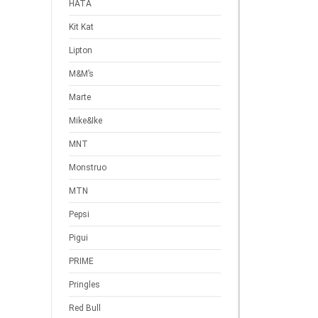
HATA
Kit Kat
Lipton
M&M’s
Marte
Mike&Ike
MNT
Monstruo
MTN
Pepsi
Pigui
PRIME
Pringles
Red Bull