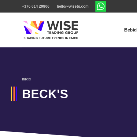
+370 614 29806
hello@wisetg.com
Bebid
Inicio
BECK'S