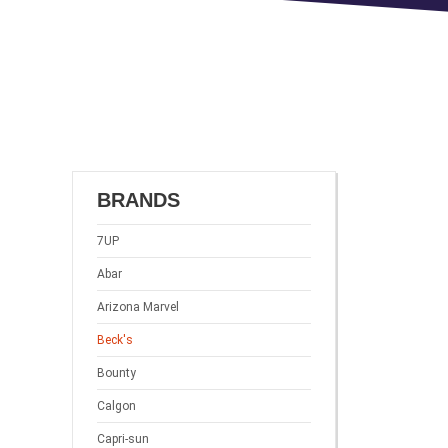
BRANDS
7UP
Abar
Arizona Marvel
Beck's
Bounty
Calgon
Capri-sun