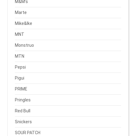
M&M’s
Marte
Mike&Ike
MNT
Monstruo
MTN
Pepsi
Pigui
PRIME
Pringles
Red Bull
Snickers
SOUR PATCH