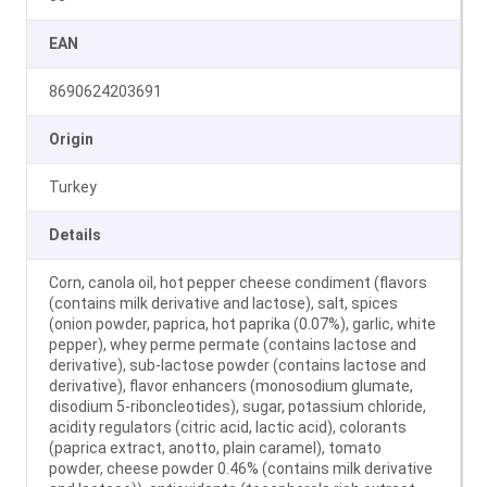
EAN
8690624203691
Origin
Turkey
Details
Corn, canola oil, hot pepper cheese condiment (flavors
(contains milk derivative and lactose), salt, spices
(onion powder, paprica, hot paprika (0.07%), garlic, white
pepper), whey perme permate (contains lactose and
derivative), sub-lactose powder (contains lactose and
derivative), flavor enhancers (monosodium glumate,
disodium 5-riboncleotides), sugar, potassium chloride,
acidity regulators (citric acid, lactic acid), colorants
(paprica extract, anotto, plain caramel), tomato
powder, cheese powder 0.46% (contains milk derivative