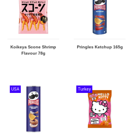
Koikeya Scone Shrimp
Pringles Ketchup 165g
Flavour 78g
USA
Turkey