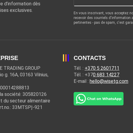
re d’information dès
ises exclusives.
En vous inscrivant, vous acceptez n
recevoir des courriels d'information
pertinentes - pas de spam, c'est gara
PRISE
CONTACTS
E TRADING GROUP
Tél. :
+370 5 2601711
io g. 16A, 03163 Vilnius,
Tél. : +37
0 683 14227
E-mail :
hello@wisetg.com
100014288813
la société: 305820126
t du secteur alimentaire
rt.no.: 33MTSPĮ-921