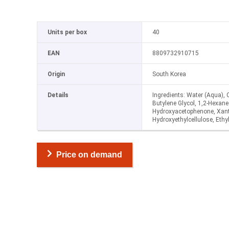
Units per box
40
EAN
8809732910715
Origin
South Korea
Details
Ingredients: Water (Aqua), C
Butylene Glycol, 1,2-Hexaned
Hydroxyacetophenone, Xan
Hydroxyethylcellulose, Eth
Price on demand