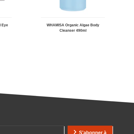
l Eye
WHAMISA Organic Algae Body
Cleanser 490ml
S'abonner à