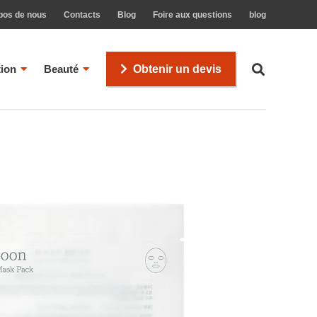
pos de nous
Contacts
Blog
Foire aux questions
blog
tion
Beauté
Obtenir un devis