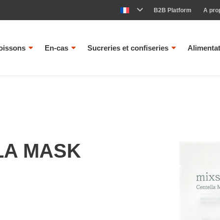
B2B Platform
A pro
oissons
En-cas
Sucreries et confiseries
Alimenta
LA MASK