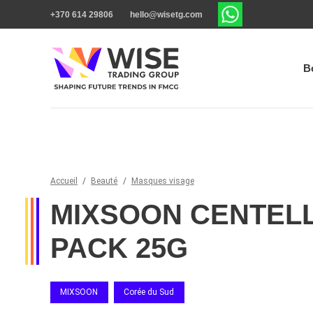
+370 614 29806
hello@wisetg.com
B
Accueil
/
Beauté
/
Masques visage
MIXSOON CENTEL
PACK 25G
MIXSOON
Corée du Sud