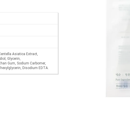
entella Asiatica Extract,
iol, Glycerin,
than Gum, Sodium Carbomer,
ylhexylglycerin, Disodium EDTA.