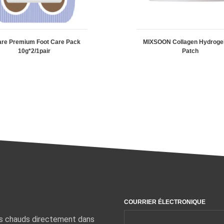
are Premium Foot Care Pack
MIXSOON Collagen Hydroge
10g*2/1pair
Patch
COURRIER ÉLECTRONIQUE
ts chauds directement dans