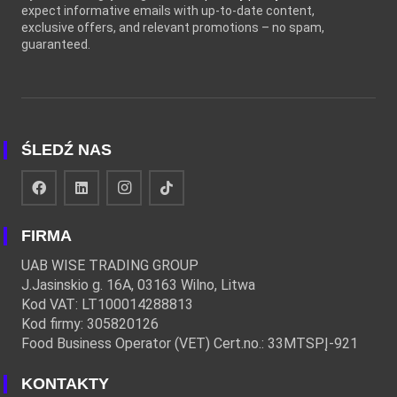
expect informative emails with up-to-date content,
exclusive offers, and relevant promotions – no spam,
guaranteed.
ŚLEDŹ NAS
FIRMA
UAB WISE TRADING GROUP
J.Jasinskio g. 16A, 03163 Wilno, Litwa
Kod VAT: LT100014288813
Kod firmy: 305820126
Food Business Operator (VET) Cert.no.: 33MTSPĮ-921
KONTAKTY