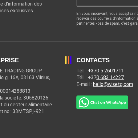
re d’information dès
ises exclusives.
En vous inscrivant, vous acceptez n
recevoir des courriels d'information
pertinentes - pas de spam, c'est gara
PRISE
CONTACTS
E TRADING GROUP
Tél. :
+370 5 2601711
io g. 16A, 03163 Vilnius,
Tél. : +37
0 683 14227
E-mail :
hello@wisetg.com
100014288813
la société: 305820126
t du secteur alimentaire
rt.no.: 33MTSPĮ-921