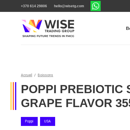
+370 614 29806
hello@wisetg.com
B
Accueil
/
Boissons
POPPI PREBIOTIC
GRAPE FLAVOR 35
Poppi
USA