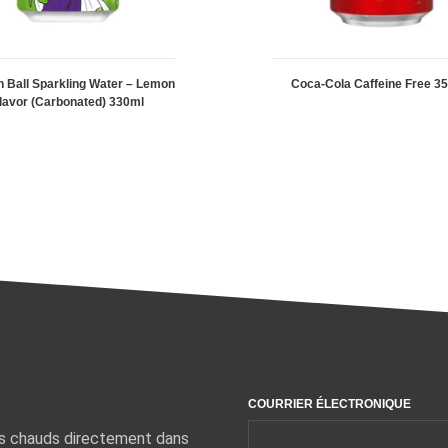
 Ball Sparkling Water – Lemon
Coca-Cola Caffeine Free 3
lavor (Carbonated) 330ml
COURRIER ÉLECTRONIQUE
ts chauds directement dans