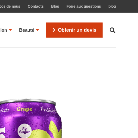
pos de nous
Contacts
Blog
Foire aux questions
blog
tion
Beauté
Obtenir un devis