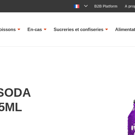
B2B Platform
A pro
oissons
En-cas
Sucreries et confiseries
Alimenta
 SODA
5ML