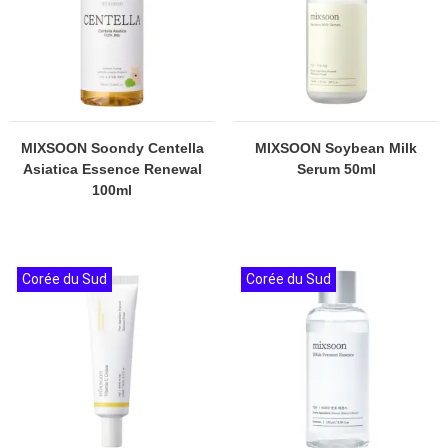
MIXSOON Soondy Centella
MIXSOON Soybean Milk
Asiatica Essence Renewal
Serum 50ml
100ml
Corée du Sud
Corée du Sud