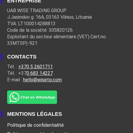
ENTREPRISE
UAB WISE TRADING GROUP
J.Jasinskio g. 16A, 03163 Vilnius, Lituanie
TVA: LT100014288813
Code de la société: 305820126
Exploitant du secteur alimentaire (VET) Cert.no.:
33MTSPĮ-921
CONTACTS
Tél. :
+370 5 2601711
Tél. : +37
0 683 14227
E-mail :
hello@wisetg.com
MENTIONS LÉGALES
Politique de confidentialité