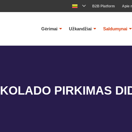
B2B Platform
Apie 
Gėrimai
Užkandžiai
Saldumynai
OLADO PIRKIMAS DIDE