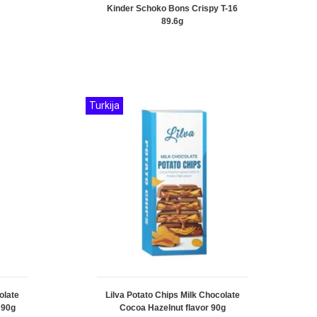
Kinder Schoko Bons Crispy T-16
89.6g
Turkija
olate
Lilva Potato Chips Milk Chocolate
 90g
Cocoa Hazelnut flavor 90g