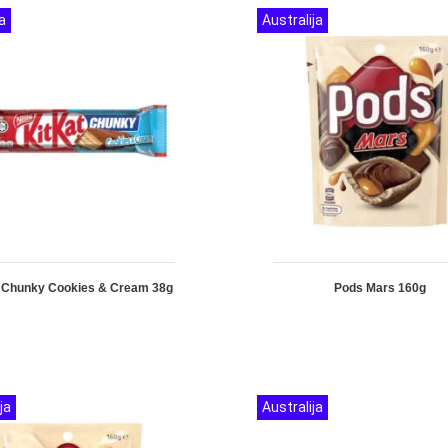
a
Australija
t Chunky Cookies & Cream 38g
Pods Mars 160g
ja
Australija