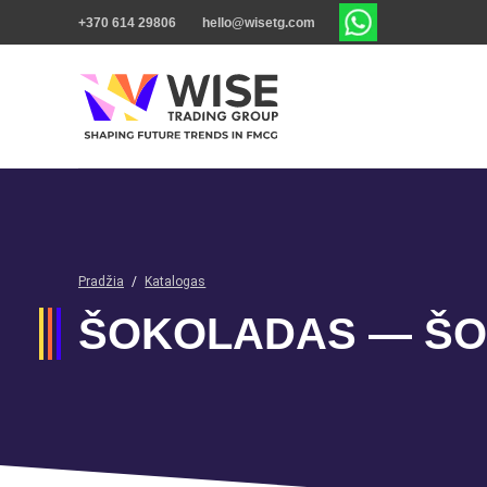
+370 614 29806
hello@wisetg.com
Pradžia
/
Katalogas
ŠOKOLADAS — ŠOK