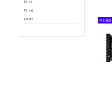
Kinder
Kit Kat
M&M's
Malaizij