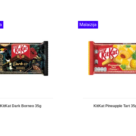
a
Malaizija
KitKat Dark Borneo 35g
KitKat Pineapple Tart 35