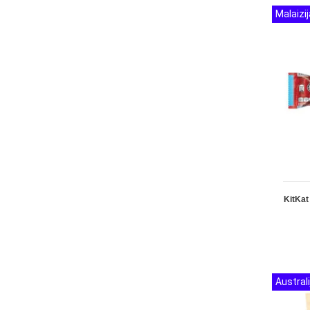
Malaizij
KitKa
Australi