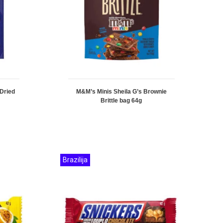
Dried
M&M’s Minis Sheila G’s Brownie
Brittle bag 64g
Brazilija