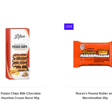
USA
a Potato Chips Milk Chocolate
Reese’s Peanut Butter a
k Hazelnut Cream flavor 90g
Marshmallow 39g