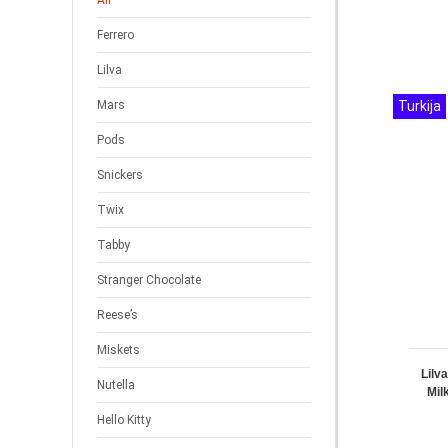
All
Ferrero
Lilva
Turkija
Mars
Pods
Snickers
Twix
Tabby
Stranger Chocolate
Reese’s
Miskets
Lilv
Nutella
Mil
Hello Kitty