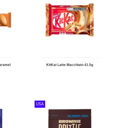
aramel
KitKat Latte Macchiato 41.5g
USA