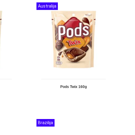
Australija
Pods Twix 160g
Brazilija