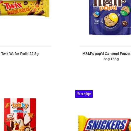
Twix Wafer Rolls 22.5g
M&M’s pop’d Caramel Feeze 
bag 155g
Brazilija