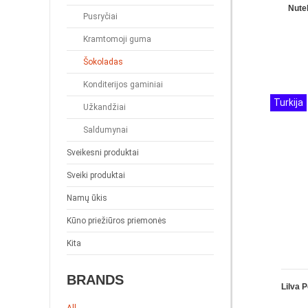
Nute
Pusryčiai
Kramtomoji guma
Šokoladas
Konditerijos gaminiai
Turkija
Užkandžiai
Saldumynai
Sveikesni produktai
Sveiki produktai
Namų ūkis
Kūno priežiūros priemonės
Kita
BRANDS
Lilva 