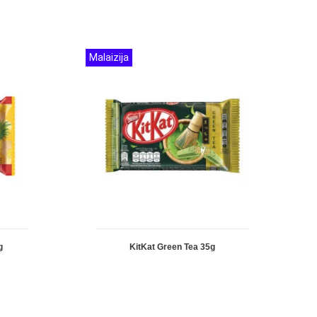
Malaizija
g
KitKat Green Tea 35g