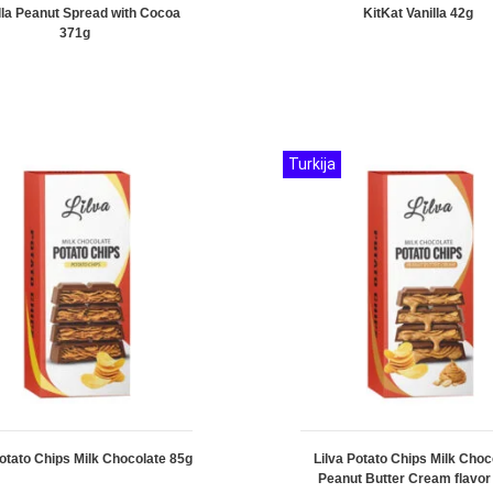
lla Peanut Spread with Cocoa
KitKat Vanilla 42g
371g
Turkija
Potato Chips Milk Chocolate 85g
Lilva Potato Chips Milk Choc
Peanut Butter Cream flavor