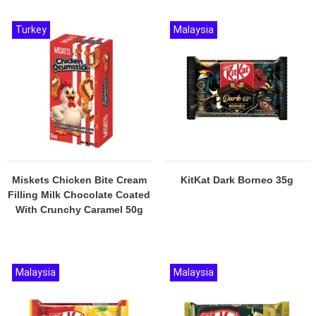
Turkey
Malaysia
Miskets Chicken Bite Cream
KitKat Dark Borneo 35g
Filling Milk Chocolate Coated
With Crunchy Caramel 50g
Malaysia
Malaysia