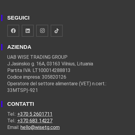
SEGUICI
AZIENDA
UAB WISE TRADING GROUP
J.Jasinskio g. 16A, 03163 Vilnius, Lituania
Partita IVA: LT100014288813
Codice impresa: 305820126
Operatore del settore alimentare (VET) n.cert.:
33MTSPĮ-921
CONTATTI
Tel.:
+370 5 2601711
Tel.:
+370 683 14227
Email:
hello@wisetg.com