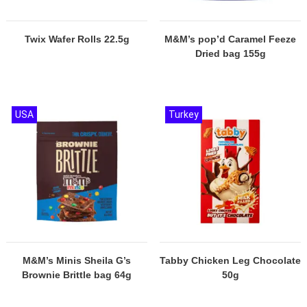
Twix Wafer Rolls 22.5g
M&M’s pop’d Caramel Feeze
Dried bag 155g
USA
Turkey
M&M’s Minis Sheila G’s
Tabby Chicken Leg Chocolate
Brownie Brittle bag 64g
50g