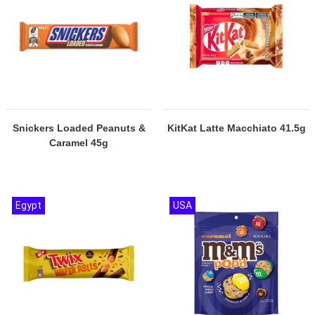
Snickers Loaded Peanuts &
KitKat Latte Macchiato 41.5g
Caramel 45g
Egypt
USA