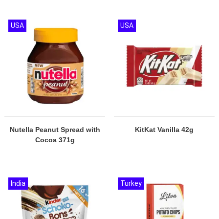
USA
USA
Nutella Peanut Spread with
KitKat Vanilla 42g
Cocoa 371g
India
Turkey