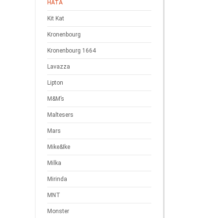
HATA
Kit Kat
Kronenbourg
Kronenbourg 1664
Lavazza
Lipton
M&M’s
Maltesers
Mars
Mike&Ike
Milka
Mirinda
MNT
Monster