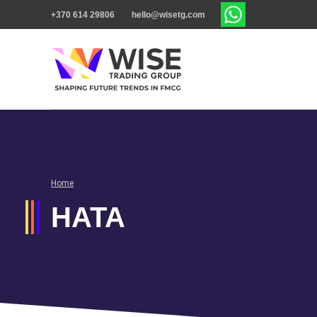
+370 614 29806
hello@wisetg.com
Home
HATA