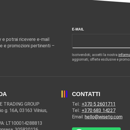
E-MAIL
y e potrai ricevere e-mail
e e promozioni pertinenti –
Iscrivendoti, accetti la nostra
informa
aggiornati, offerte esclusive e promo
DA
CONTATTI
E TRADING GROUP
Tel.:
+370 5 2601711
io g. 16A, 03163 Vilnius,
Tel.:
+370 683 14227
Email:
hello@wisetg.com
IVA: LT100014288813
mpresa: 305820126