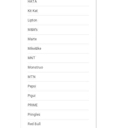
HATA
Kit Kat
Lipton
M&M’s
Marte
Mike&Ike
MNT
Monstruo
MTN
Pepsi
Pigui
PRIME
Pringles
Red Bull