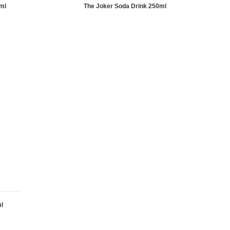
0ml
The Joker Soda Drink 250ml
l