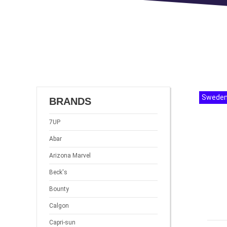
Swede
BRANDS
7UP
Abar
Arizona Marvel
Beck's
Bounty
Calgon
Capri-sun