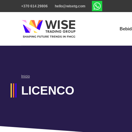
+370 614 29806
hello@wisetg.com
Bebid
Inicio
LICENCO