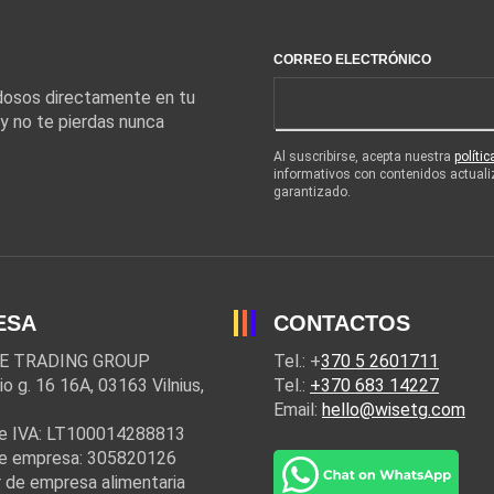
CORREO ELECTRÓNICO
edosos directamente en tu
 y no te pierdas nunca
Al suscribirse, acepta nuestra
políti
informativos con contenidos actuali
garantizado.
ESA
CONTACTOS
E TRADING GROUP
Tel.: +
370 5 2601711
io g. 16 16A, 03163 Vilnius,
Tel.:
+370 683 14227
Email:
hello@wisetg.com
e IVA: LT100014288813
e empresa: 305820126
 de empresa alimentaria