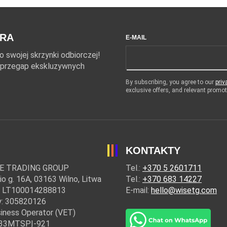
ERA
E-MAIL
 swojej skrzynki odbiorczej!
ie przegap ekskluzywnych
By subscribing, you agree to our
priv
exclusive offers, and relevant prom
KONTAKTY
E TRADING GROUP
Tel.:
+370 5 2601711
io g. 16A, 03163 Wilno, Litwa
Tel.:
+370 683 14227
: LT100014288813
E-mail:
hello@wisetg.com
y: 305820126
iness Operator (VET)
: 33MTSPĮ-921