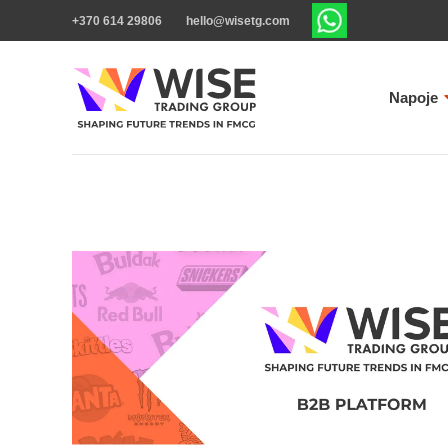
+370 614 29806
hello@wisetg.com
Napoje