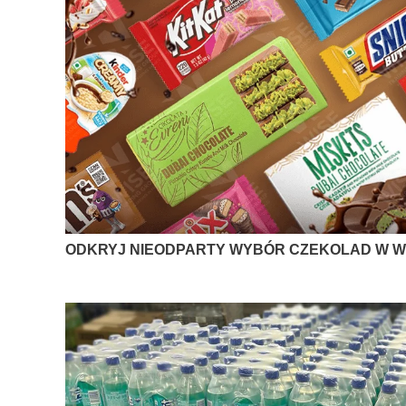
ODKRYJ NIEODPARTY WYBÓR CZEKOLAD W W