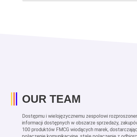
OUR TEAM
Dostępmu i wielojęzycznemu zespołowi rozproszonem
informacji dostępnych w obszarze sprzedaży, zakupów
100 produktów FMCG wiodących marek, dostarczając j
połączenie komunikacyjne, stałe połączenie z odbior