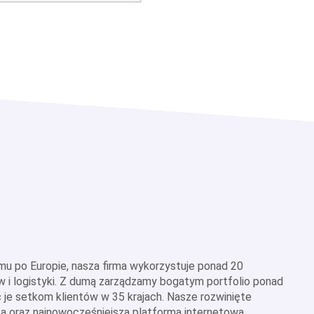
u po Europie, nasza firma wykorzystuje ponad 20
 i logistyki. Z dumą zarządzamy bogatym portfolio ponad
e setkom klientów w 35 krajach. Nasze rozwinięte
cą oraz najnowocześniejsza platforma internetowa