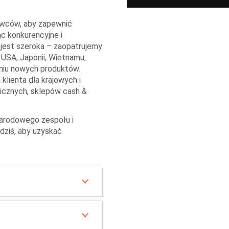
wców, aby zapewnić
ąc konkurencyjne i
 jest szeroka – zaopatrujemy
z USA, Japonii, Wietnamu,
aniu nowych produktów.
klienta dla krajowych i
icznych, sklepów cash &
narodowego zespołu i
 dziś, aby uzyskać