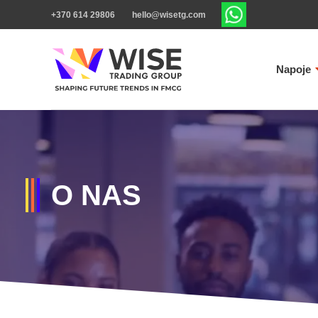
+370 614 29806
hello@wisetg.com
Napoje
O NAS