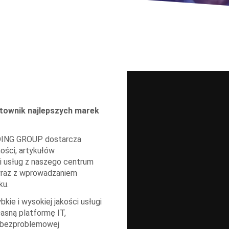
ownik najlepszych marek
DING GROUP dostarcza
ści, artykułów
i usług z naszego centrum
 wraz z wprowadzaniem
ku.
ie i wysokiej jakości usługi
asną platformę IT,
u bezproblemowej