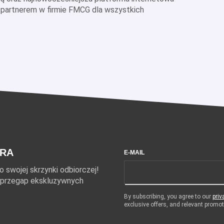
m partnerem w firmie FMCG dla wszystkich
ERA
E-MAIL
 swojej skrzynki odbiorczej!
ie przegap ekskluzywnych
By subscribing, you agree to our
priv
exclusive offers, and relevant prom