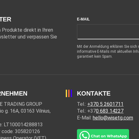
TER
E-MAIL
Produkte direkt in Ihren
sletter und verpassen Sie
Mit der Anmeldung erklären Sie sich
informative E-Mails mit aktuellen In
garantiert kein Spam.
RNEHMEN
KONTAKTE
E TRADING GROUP
Tel.:
+370 5 2601711
io g. 16A, 03163 Vilnius,
Tel.: +37
0 683 14227
E-Mail:
hello@wisetg.com
e: LT100014288813
 code: 305820126
iness Operator (VET)