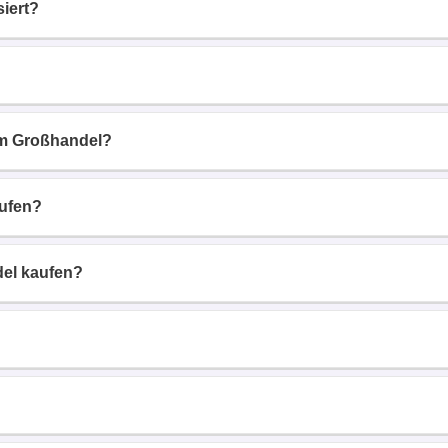
iert?
im Großhandel?
ufen?
del kaufen?
?