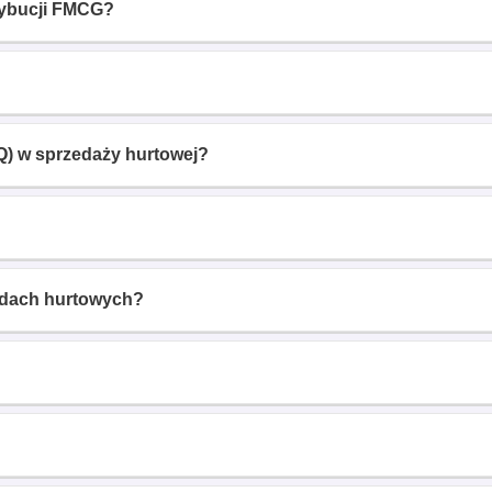
rybucji FMCG?
Q) w sprzedaży hurtowej?
adach hurtowych?