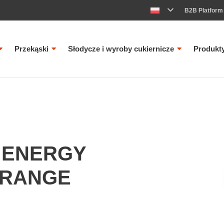
B2B Platform
Przekąski
Słodycze i wyroby cukiernicze
Produkt
 ENERGY
ORANGE