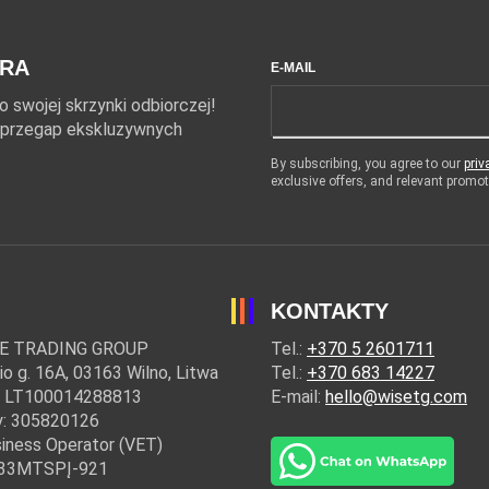
ERA
E-MAIL
 swojej skrzynki odbiorczej!
ie przegap ekskluzywnych
By subscribing, you agree to our
priv
exclusive offers, and relevant prom
KONTAKTY
E TRADING GROUP
Tel.:
+370 5 2601711
io g. 16A, 03163 Wilno, Litwa
Tel.:
+370 683 14227
: LT100014288813
E-mail:
hello@wisetg.com
y: 305820126
iness Operator (VET)
: 33MTSPĮ-921