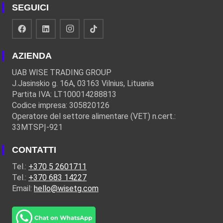
SEGUICI
AZIENDA
UAB WISE TRADING GROUP
J.Jasinskio g. 16A, 03163 Vilnius, Lituania
Partita IVA: LT100014288813
Codice impresa: 305820126
Operatore del settore alimentare (VET) n.cert.:
33MTSPĮ-921
CONTATTI
Tel.:
+370 5 2601711
Tel.:
+370 683 14227
Email:
hello@wisetg.com