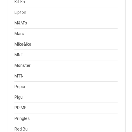
Kit Kat
Lipton
M&M’s
Mars
Mike&Ike
MNT
Monster
MTN
Pepsi
Pigui
PRIME
Pringles
Red Bull